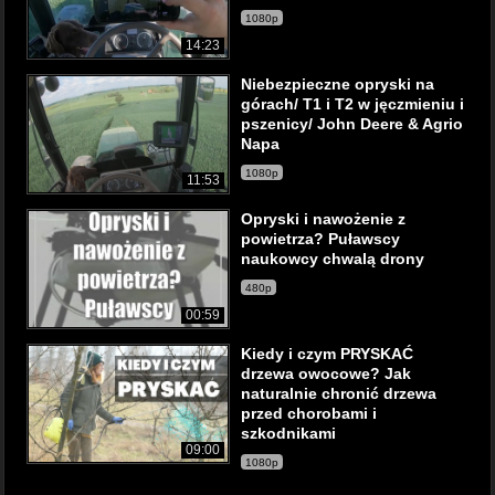
1080p
14:23
Niebezpieczne opryski na
górach/ T1 i T2 w jęczmieniu i
pszenicy/ John Deere & Agrio
Napa
1080p
11:53
Opryski i nawożenie z
powietrza? Puławscy
naukowcy chwalą drony
480p
00:59
Kiedy i czym PRYSKAĆ
drzewa owocowe? Jak
naturalnie chronić drzewa
przed chorobami i
szkodnikami
09:00
1080p