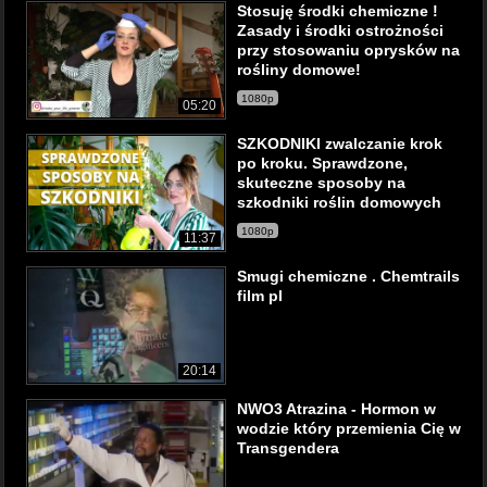
Stosuję środki chemiczne !
Zasady i środki ostrożności
przy stosowaniu oprysków na
rośliny domowe!
1080p
05:20
SZKODNIKI zwalczanie krok
po kroku. Sprawdzone,
skuteczne sposoby na
szkodniki roślin domowych
1080p
11:37
Smugi chemiczne . Chemtrails
film pl
20:14
NWO3 Atrazina - Hormon w
wodzie który przemienia Cię w
Transgendera