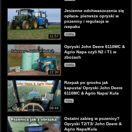
Jesienne odchwaszczenia się
opłaca- pierwsze opryski w
pszenicy i regulacja w
rzepaku
1080p
11:57
Opryski John Deere 6110MC &
Agrio Napa czyli N2 i T1 w
zbożach
1080p
22:30
Rzepak po grochu jak
kapusta/ Opryski John Deere
6110MC & Agrio Napa/ Kula
720p
08:44
Ostatni zabieg w pszenicy?
Opryski T2/T3/ John Deere &
Agrio Napa/Kula