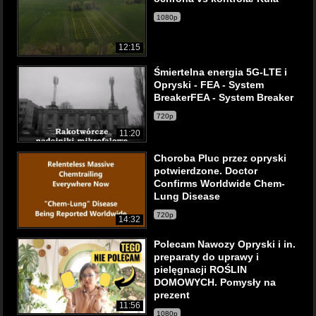
1080p
12:15
Śmiertelna energia 5G-LTE i
Opryski - FEA - System
BreakerFEA - System Breaker
720p
11:20
Choroba Pluc przez opryski
potwierdzone. Doctor
Confirms Worldwide Chem-
Lung Disease
720p
14:32
Polecam Nawozy Opryski i in.
preparaty do uprawy i
pielęgnacji ROŚLIN
DOMOWYCH. Pomysły na
prezent
11:56
1080p