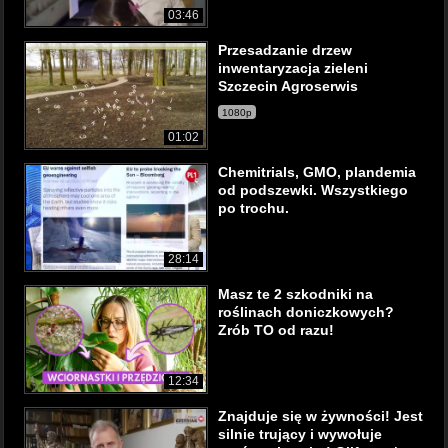
03:46
Przesadzanie drzew
inwentaryzacja zieleni
Szczecin Agroserwis
1080p
01:02
Chemitrials, GMO, plandemia
od podszewki. Wszystkiego
po trochu.
28:14
Masz te 2 szkodniki na
roślinach doniczkowych?
Zrób TO od razu!
12:34
Znajduje się w żywności! Jest
silnie trujący i wywołuje