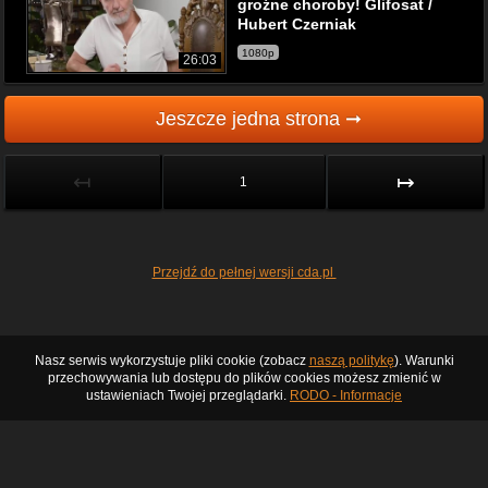
groźne choroby! Glifosat /
Hubert Czerniak
1080p
26:03
Jeszcze jedna strona ➞
↤
↦
1
Przejdź do pełnej wersji cda.pl
Nasz serwis wykorzystuje pliki cookie (zobacz
naszą politykę
). Warunki
przechowywania lub dostępu do plików cookies możesz zmienić w
ustawieniach Twojej przeglądarki.
RODO - Informacje