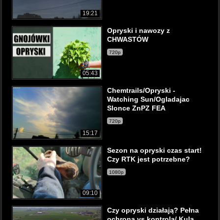
19:21
Opryski i nawozy z
CHWASTÓW
720p
05:43
Chemtrails/Opryski -
Watching Sun/Ogladajac
Slonce ZnPZ FEA
720p
15:17
Sezon na opryski czas start!
Czy RTK jest potrzebne?
1080p
09:10
Czy opryski działają? Pełna
ochrona vs kontrola/ Kula