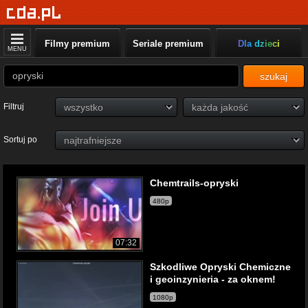
Filmy premium
Seriale premium
Dla dzieci
MENU
szukaj
Filtruj
Sortuj po
Chemtrails-opryski
480p
07:32
Szkodliwe Opryski Chemiczne
i geoinzynieria - za oknem!
1080p