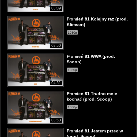
03:09
Płomień 81 Kolejny raz (prod.
Klimson)
1080p
02:50
Płomień 81 WWA (prod.
Scoop)
1080p
04:31
Płomień 81 Trudno mnie
kochać (prod. Scoop)
1080p
03:50
Płomień 81 Jestem przeciw
(prod. Scoop)