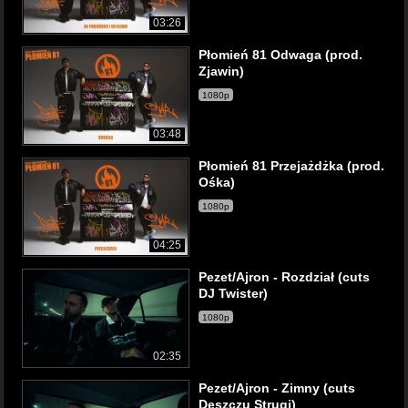
03:26
Płomień 81 Odwaga (prod.
Zjawin)
1080p
03:48
Płomień 81 Przejażdżka (prod.
Ośka)
1080p
04:25
Pezet/Ajron - Rozdział (cuts
DJ Twister)
1080p
02:35
Pezet/Ajron - Zimny (cuts
Deszczu Strugi)