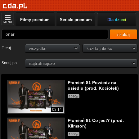
Filmy premium
Seriale premium
Dla dzieci
MENU
szukaj
Filtruj
Sortuj po
Płomień 81 Powiedz na
osiedlu (prod. Kociołek)
1080p
03:14
Płomień 81 Co jest? (prod.
Klimson)
1080p