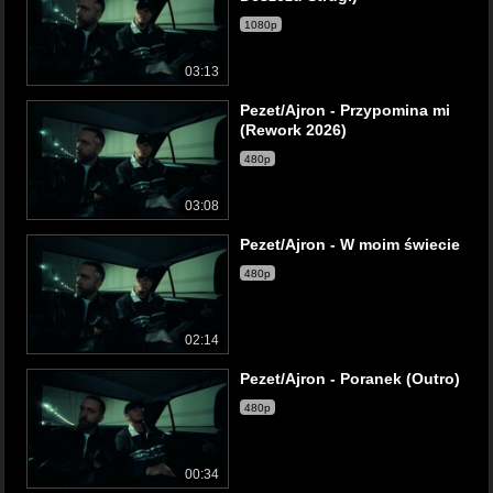
1080p
03:13
Pezet/Ajron - Przypomina mi
(Rework 2026)
480p
03:08
Pezet/Ajron - W moim świecie
480p
02:14
Pezet/Ajron - Poranek (Outro)
480p
00:34