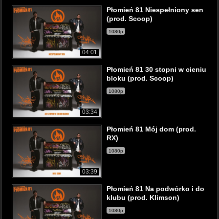
Płomień 81 Niespełniony sen
(prod. Scoop)
1080p
04:01
Płomień 81 30 stopni w cieniu
bloku (prod. Scoop)
1080p
03:34
Płomień 81 Mój dom (prod.
RX)
1080p
03:39
Płomień 81 Na podwórko i do
klubu (prod. Klimson)
1080p