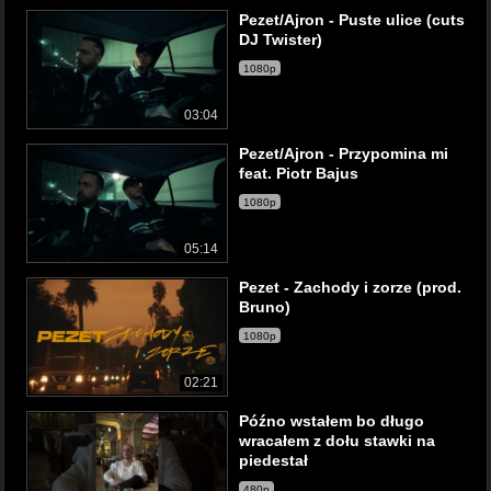
Pezet/Ajron - Puste ulice (cuts
DJ Twister)
1080p
03:04
Pezet/Ajron - Przypomina mi
feat. Piotr Bajus
1080p
05:14
Pezet - Zachody i zorze (prod.
Bruno)
1080p
02:21
Późno wstałem bo długo
wracałem z dołu stawki na
piedestał
480p