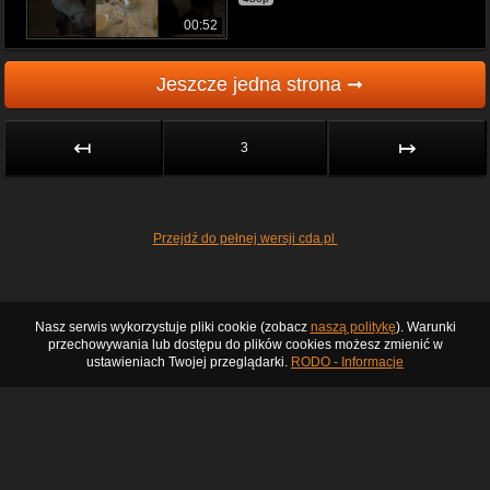
00:52
Jeszcze jedna strona ➞
↤
↦
3
Przejdź do pełnej wersji cda.pl
Nasz serwis wykorzystuje pliki cookie (zobacz
naszą politykę
). Warunki
przechowywania lub dostępu do plików cookies możesz zmienić w
ustawieniach Twojej przeglądarki.
RODO - Informacje