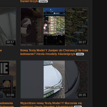
Daniel Grzyb
1080p
00:57
00:37
 w
Nową Teslą Model Y Juniper do Chorwacji! Ile trwa
ładowanie? #tesla #modely #danielgrzyb
480p
01:00
00:35
 ładowania
Wyjeżdżam nową Teslą Model Y! Marzenia się
 #ładowanie
spełniają! #tesla #modely #danielgrzyb
480p