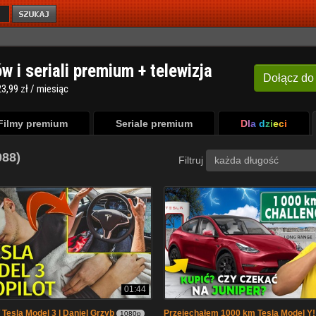
ów i seriali premium + telewizja
Dołącz
do
3,99 zł / miesiąc
Filmy premium
Seriale premium
Dla dzieci
088)
Filtruj
każda długość
01:44
esla Model 3 | Daniel Grzyb
Przejechałem 1000 km Teslą Model Y!
1080p