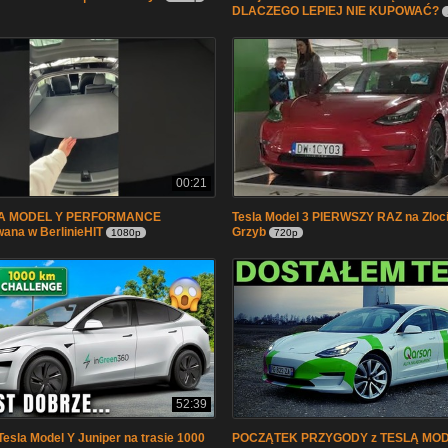
DLACZEGO LEPIEJ NIE KUPOWAĆ?
00:21
LA MODEL Y PERFORMANCE
Tesla Model 3 PIERWSZY RAZ na Zlocie
ana w BerlinieHIT
Grzyb
1080p
720p
52:39
esla Model Y Juniper na trasie 1000
POCZĄTEK PRZYGODY z TESLĄ MODE