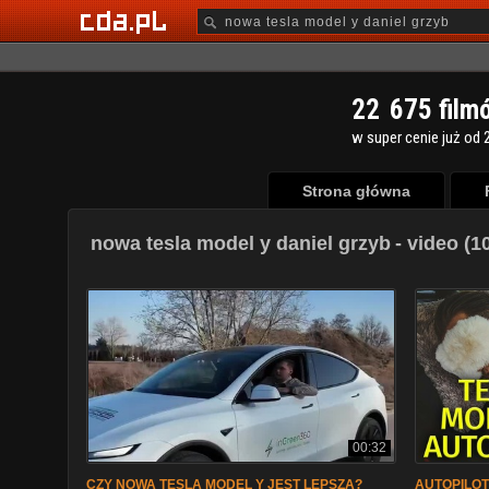
2
2
6
7
5
film
w super cenie już od 2
Strona główna
nowa tesla model y daniel grzyb
- video (1
00:32
CZY NOWA TESLA MODEL Y JEST LEPSZA?
AUTOPILOT T