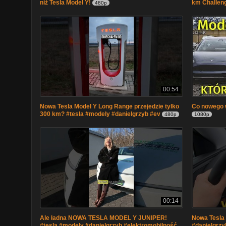
niż Tesla Model Y!
km Challen
480p
00:54
Nowa Tesla Model Y Long Range przejedzie tylko
Co nowego 
300 km? #tesla #modely #danielgrzyb #ev
480p
1080p
00:14
Ale ładna NOWA TESLA MODEL Y JUNIPER!
Nowa Tesla 
#tesla #modely #danielgrzyb #elektromobilność
#danielgrzy