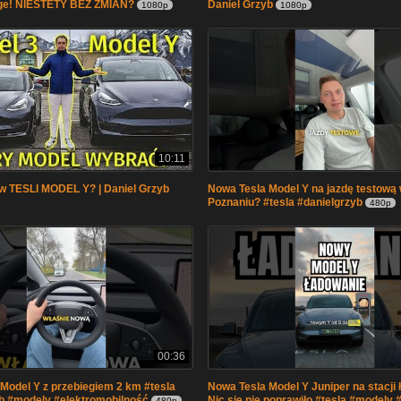
ge! NIESTETY BEZ ZMIAN?
Daniel Grzyb
1080p
1080p
10:11
w TESLI MODEL Y? | Daniel Grzyb
Nowa Tesla Model Y na jazdę testową
Poznaniu? #tesla #danielgrzyb
480p
00:36
Model Y z przebiegiem 2 km #tesla
Nowa Tesla Model Y Juniper na stacji
b #modely #elektromobilność
Nic się nie poprawiło #tesla #modely
480p