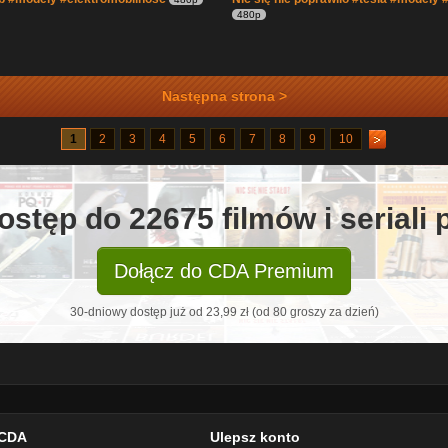
480p
Następna strona >
1
2
3
4
5
6
7
8
9
10
ostęp do 22675 filmów i seriali
Dołącz do CDA Premium
30-dniowy dostęp już od 23,99 zł (od 80 groszy za dzień)
CDA
Ulepsz konto