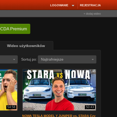
LOGOWANIE
REJESTRACJA
+ dodaj wideo
 CDA Premium
Wideo użytkowników
Sortuj po:
Najtrafniejsze
54:58
50:43
NOWA TESLA MODEL Y JUNIPER vs. STARA Czy