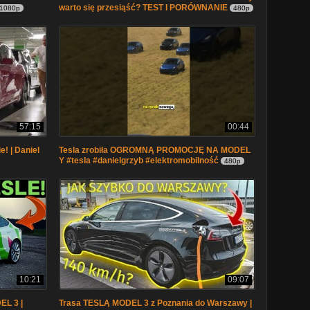
warto się przesiąść? TEST I PORÓWNANIE
1080p
480p
57:15
00:44
! | Daniel
Tesla zrobiła OGROMNĄ PROMOCJĘ NA MODEL
Y #tesla #danielgrzyb #elektromobilność
480p
10:21
09:07
L 3 |
Trasa TESLĄ MODEL 3 z Poznania do Warszawy |