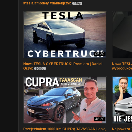
#tesla #modely #danielgrzyb
480p
05:30
Nowa TESLA CYBERTRUCK! Premiera | Daniel
Nowa TES
Grzyb
wyprodukow
1080p
48:30
Przejechałem 1000 km CUPRĄ TAVASCAN Lepiej
Najnowsza T