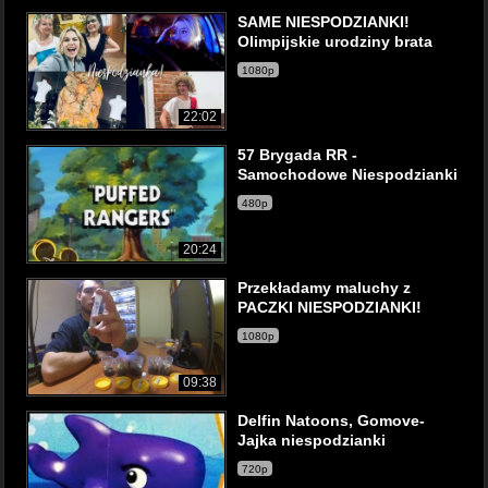
SAME NIESPODZIANKI!
Olimpijskie urodziny brata
1080p
22:02
57 Brygada RR -
Samochodowe Niespodzianki
480p
20:24
Przekładamy maluchy z
PACZKI NIESPODZIANKI!
1080p
09:38
Delfin Natoons, Gomove-
Jajka niespodzianki
720p