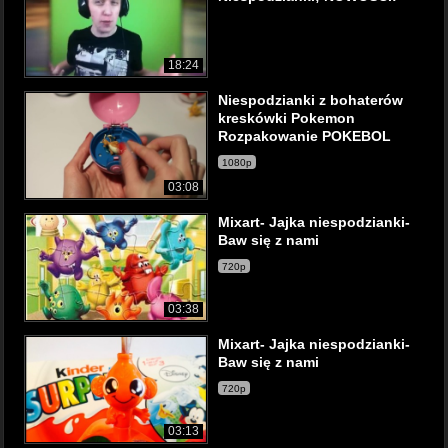
18:24
Niespodzianki z bohaterów
kreskówki Pokemon
Rozpakowanie POKEBOL
1080p
03:08
Mixart- Jajka niespodzianki-
Baw się z nami
720p
03:38
Mixart- Jajka niespodzianki-
Baw się z nami
720p
03:13