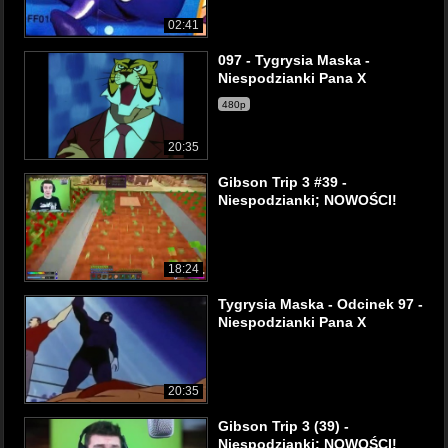
02:41
097 - Tygrysia Maska -
Niespodzianki Pana X
480p
20:35
Gibson Trip 3 #39 -
Niespodzianki; NOWOŚCI!
18:24
Tygrysia Maska - Odcinek 97 -
Niespodzianki Pana X
20:35
Gibson Trip 3 (39) -
Niespodzianki; NOWOŚCI!