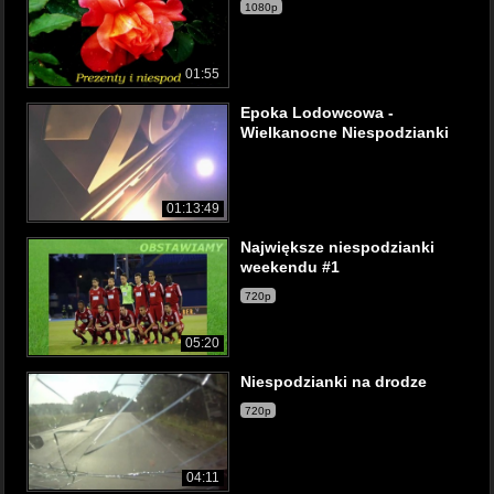
1080p
01:55
Epoka Lodowcowa -
Wielkanocne Niespodzianki
01:13:49
Największe niespodzianki
weekendu #1
720p
05:20
Niespodzianki na drodze
720p
04:11