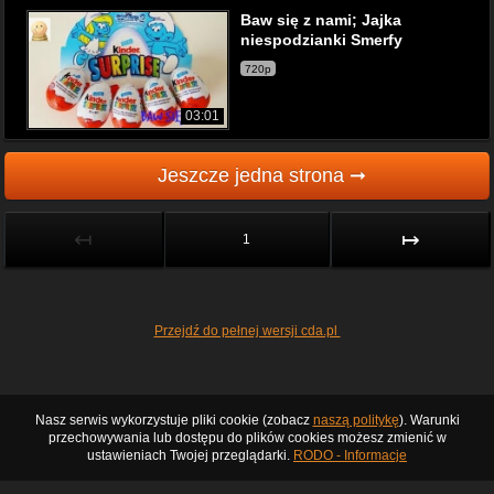
Baw się z nami; Jajka
niespodzianki Smerfy
720p
03:01
Jeszcze jedna strona ➞
↤
↦
1
Przejdź do pełnej wersji cda.pl
Nasz serwis wykorzystuje pliki cookie (zobacz
naszą politykę
). Warunki
przechowywania lub dostępu do plików cookies możesz zmienić w
ustawieniach Twojej przeglądarki.
RODO - Informacje