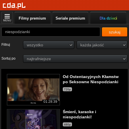
Filmy premium
Seriale premium
Dla dzieci
MENU
szukaj
Filtruj
Sortuj po
Od Ostentacyjnych Kłamstw
po Seksowne Niespodzianki
720p
01:28:39
Śmierć, karaoke i
niespodzianki!
480p