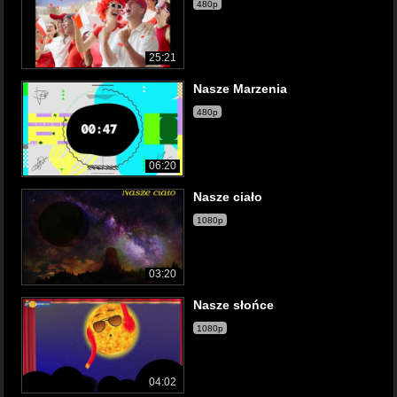
480p
25:21
Nasze Marzenia
480p
06:20
Nasze ciało
1080p
03:20
Nasze słońce
1080p
04:02