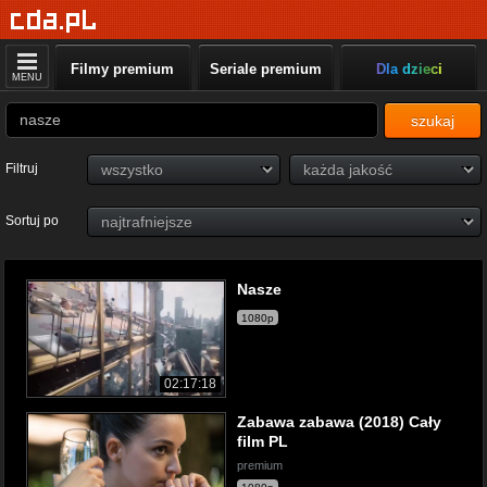
Filmy premium
Seriale premium
Dla dzieci
MENU
szukaj
Filtruj
Sortuj po
Nasze
1080p
02:17:18
Zabawa zabawa (2018) Cały
film PL
premium