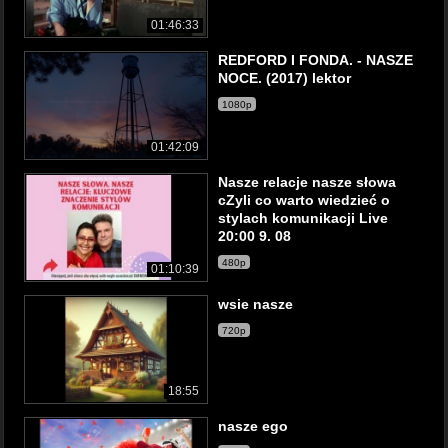
01:46:33
REDFORD I FONDA. - NASZE
NOCE. (2017) lektor
1080p
01:42:09
Nasze relacje nasze słowa
cZyli co warto wiedzieć o
stylach komunikacji Live
20:00 9. 08
480p
01:10:39
wsie nasze
720p
18:55
nasze ego