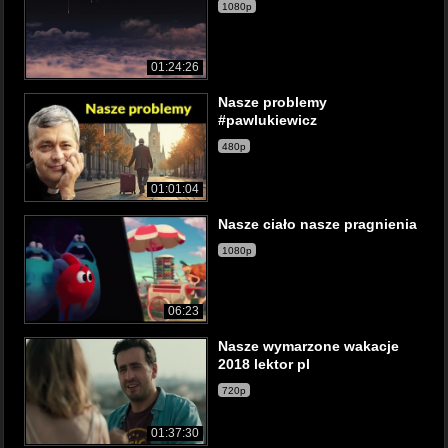
1080p
01:24:26
Nasze problemy
#pawlukiewicz
480p
01:01:04
Nasze ciało nasze pragnienia
1080p
06:23
Nasze wymarzone wakacje
2018 lektor pl
720p
01:37:30