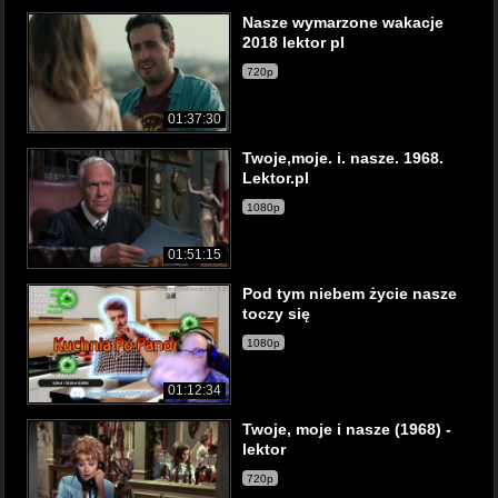
Nasze wymarzone wakacje
2018 lektor pl
720p
01:37:30
Twoje,moje. i. nasze. 1968.
Lektor.pl
1080p
01:51:15
Pod tym niebem życie nasze
toczy się
1080p
01:12:34
Twoje, moje i nasze (1968) -
lektor
720p