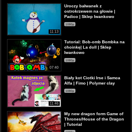
Uroczy bałwanek z
ostrokrzewem na głowie |
Padico | Sklep Iwankowo
1080p
11:13
Tutorial: Bob-omb Bombka na
choinkę| La doll | Sklep
Iwankowo
1080p
07:40
Biały kot Ciotki Irse i Samca
Alfa | Fimo | Polymer clay
1080p
11:46
My new dragon form Game of
Thrones/House of the Dragon
| Tutorial