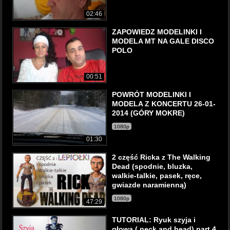
02:46
ZAPOWIEDZ MODELINKI I
MODELA MT NA GALE DISCO
POLO
00:51
POWRÓT MODELINKI I
MODELA Z KONCERTU 26-01-
2014 (GÓRY MOKRE)
1080p
01:30
2 część Ricka z The Walking
Dead (spodnie, bluzka,
walkie-talkie, pasek, ręce,
gwiazde naramienną)
1080p
47:29
TUTORIAL: Ryuk szyja i
głowa ( neck and head) part 4