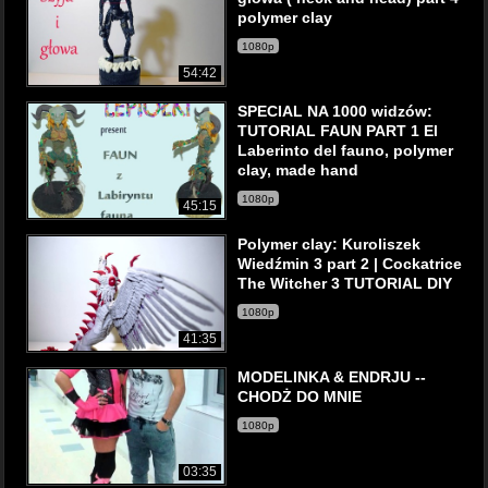
polymer clay
1080p
54:42
SPECIAL NA 1000 widzów:
TUTORIAL FAUN PART 1 El
Laberinto del fauno, polymer
clay, made hand
1080p
45:15
Polymer clay: Kuroliszek
Wiedźmin 3 part 2 | Cockatrice
The Witcher 3 TUTORIAL DIY
1080p
41:35
MODELINKA & ENDRJU --
CHODŻ DO MNIE
1080p
03:35