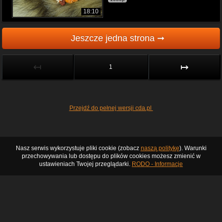
18:10
Jeszcze jedna strona ➞
↤
↦
1
Przejdź do pełnej wersji cda.pl
Nasz serwis wykorzystuje pliki cookie (zobacz
naszą politykę
). Warunki
przechowywania lub dostępu do plików cookies możesz zmienić w
ustawieniach Twojej przeglądarki.
RODO - Informacje