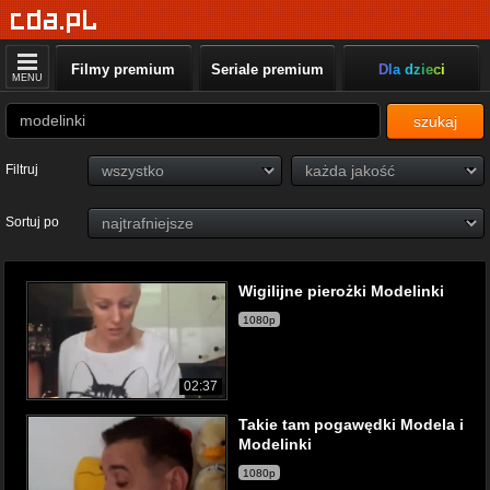
Filmy premium
Seriale premium
Dla dzieci
MENU
szukaj
Filtruj
Sortuj po
Wigilijne pierożki Modelinki
1080p
02:37
Takie tam pogawędki Modela i
Modelinki
1080p