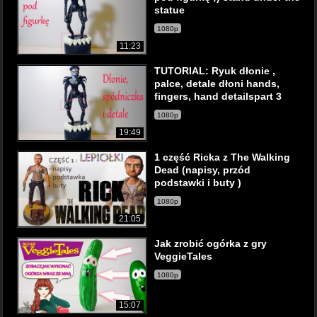
statue
1080p
11:23
TUTORIAL: Ryuk dłonie ,
palce, detale dłoni hands,
fingers, hand detailspart 3
1080p
19:49
1 część Ricka z The Walking
Dead (napisy, przód
podstawki i buty )
1080p
21:05
Jak zrobić ogórka z gry
VeggieTales
1080p
15:07