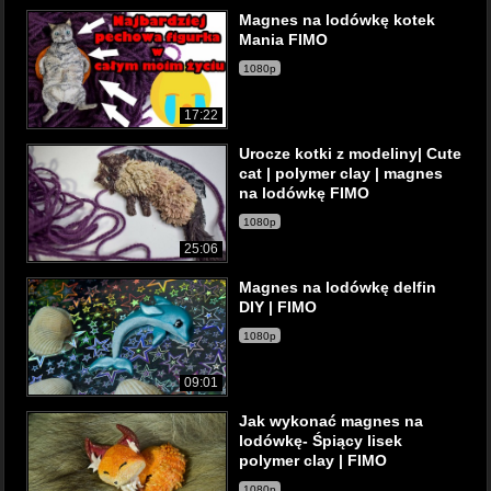
Magnes na lodówkę kotek
Mania FIMO
1080p
17:22
Urocze kotki z modeliny| Cute
cat | polymer clay | magnes
na lodówkę FIMO
1080p
25:06
Magnes na lodówkę delfin
DIY | FIMO
1080p
09:01
Jak wykonać magnes na
lodówkę- Śpiący lisek
polymer clay | FIMO
1080p