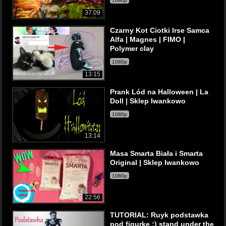
1080p
37:09
Czarny Kot Ciotki Irse Samca
Alfa | Magnes | FIMO |
Polymer clay
1080p
13:15
Prank Lód na Halloween | La
Doll | Sklep Iwankowo
1080p
13:14
Masa Smarta Biała i Smarta
Original | Sklep Iwankowo
1080p
22:56
TUTORIAL: Ruyk podstawka
pod figurkę ;) stand under the