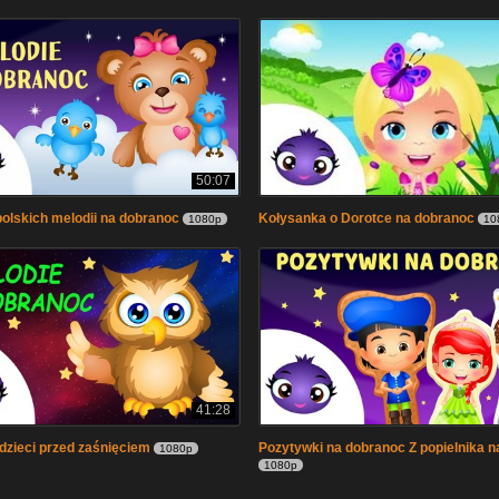
50:07
olskich melodii na dobranoc
Kołysanka o Dorotce na dobranoc
1080p
10
41:28
 dzieci przed zaśnięciem
Pozytywki na dobranoc Z popielnika n
1080p
1080p