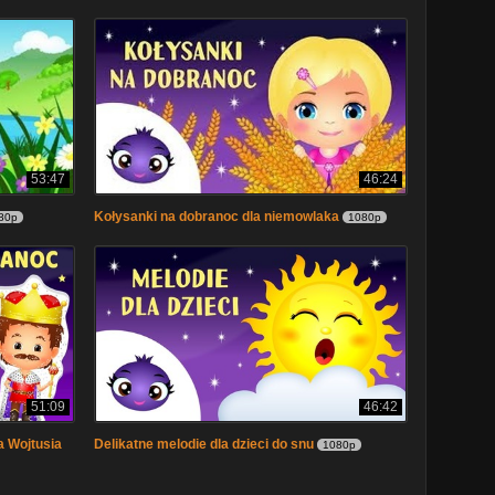
53:47
46:24
Kołysanki na dobranoc dla niemowlaka
80p
1080p
51:09
46:42
a Wojtusia
Delikatne melodie dla dzieci do snu
1080p