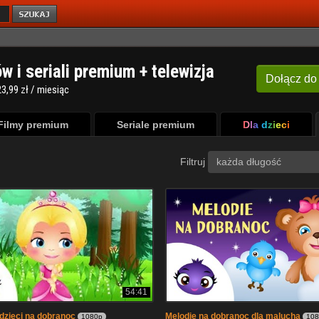
ów i seriali premium + telewizja
Dołącz
do
3,99 zł / miesiąc
Filmy premium
Seriale premium
Dla dzieci
Filtruj
każda długość
54:41
 dzieci na dobranoc
Melodie na dobranoc dla malucha
1080p
10