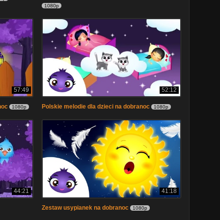
1080p
57:49
52:12
noc
Polskie melodie dla dzieci na dobranoc
1080p
1080p
44:21
41:18
Zestaw usypianek na dobranoc
1080p