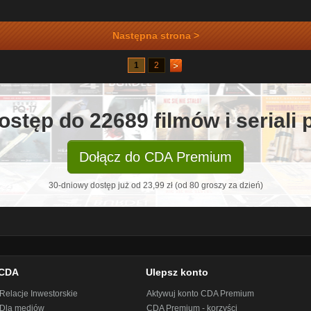
Następna strona >
1
2
ostęp do 22689 filmów i seriali
Dołącz do CDA Premium
30-dniowy dostęp już od 23,99 zł (od 80 groszy za dzień)
CDA
Ulepsz konto
Relacje Inwestorskie
Aktywuj konto CDA Premium
Dla mediów
CDA Premium - korzyści