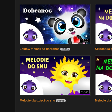
44:10
Zestaw melodii na dobranoc
Składanka p
1080p
50:35
Melodie dla dzieci do snu
Melodie dla
1080p