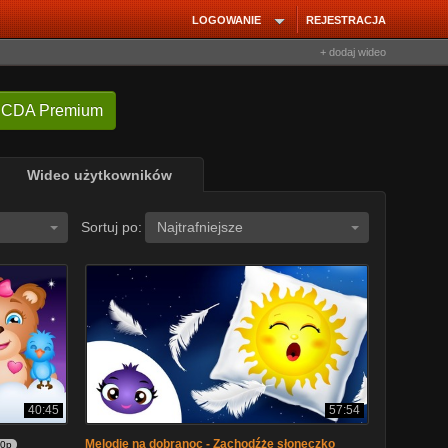
LOGOWANIE
REJESTRACJA
+ dodaj wideo
 CDA Premium
Wideo użytkowników
Sortuj po:
Najtrafniejsze
40:45
57:54
Melodie na dobranoc - Zachodźże słoneczko
80p