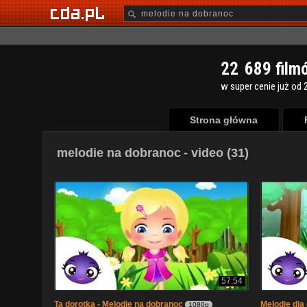
2
2
6
8
9
film
w super cenie już od 2
Strona główna
melodie na dobranoc
- video (31)
57:54
Ta dorotka - Melodie na dobranoc
Melodie dla
1080p