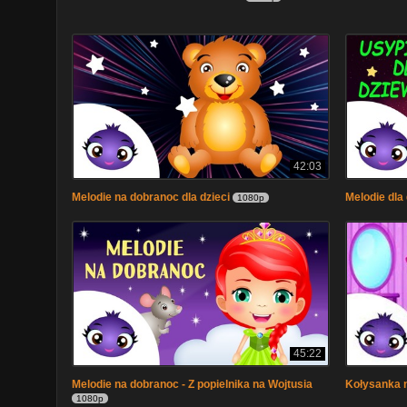
42:03
Melodie na dobranoc dla dzieci
Melodie dla
1080p
45:22
Melodie na dobranoc - Z popielnika na Wojtusia
Kołysanka 
1080p