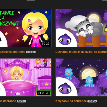
52:25
 dzieci na dobranoc
Delikatne melodie dla dzieci na dobra
1080p
01:00:39
na dobranoc
Kołysanki na dobranoc
1080p
1080p