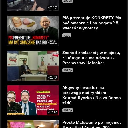
1080p
47:17
PiS prezentuje KONKRETY. Ma
być smacznie i na bogato? \\
Wieczór Wyborczy
720p
42:31
Zachód znalazł się w miejscu,
z którego nie ma odwrotu -
Przemysław Holocher
1080p
42:40
Aktywny inwestor ma
przewagę nad rynkiem -
Konrad Ryczko / Nic za Darmo
#146
1080p
47:02
Proste Malowanie po mojemu.
Farba Fast Architect 300.