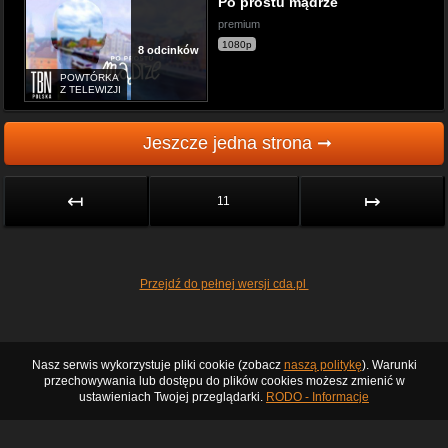
Po prostu mądrze
premium
1080p
8 odcinków
POWTÓRKA
Z TELEWIZJI
Jeszcze jedna strona ➞
↤
↦
11
Przejdź do pełnej wersji cda.pl
Nasz serwis wykorzystuje pliki cookie (zobacz
naszą politykę
). Warunki
przechowywania lub dostępu do plików cookies możesz zmienić w
ustawieniach Twojej przeglądarki.
RODO - Informacje