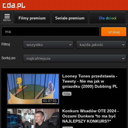
Filmy premium
Seriale premium
Dla dzieci
MENU
szukaj
Filtruj
Sortuj po
Looney Tunes przedstawia -
Tweety - Nie ma jak w
gniazdku (2000) Dubbing PL
720p
01:07:01
Konkurs Wsadów OTE 2024 -
Oczami Dunkera *to ma być
NAJLEPSZY KONKURS?*