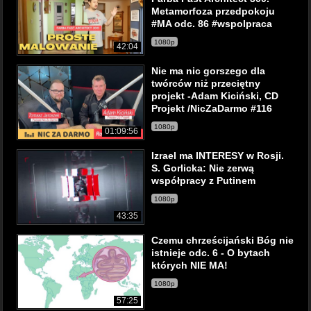
Metamorfoza przedpokoju
#MA odc. 86 #wspolpraca
1080p
42:04
Nie ma nic gorszego dla
twórców niż przeciętny
projekt -Adam Kiciński, CD
Projekt /NicZaDarmo #116
1080p
01:09:56
Izrael ma INTERESY w Rosji.
S. Gorlicka: Nie zerwą
współpracy z Putinem
1080p
43:35
Czemu chrześcijański Bóg nie
istnieje odc. 6 - O bytach
których NIE MA!
1080p
57:25