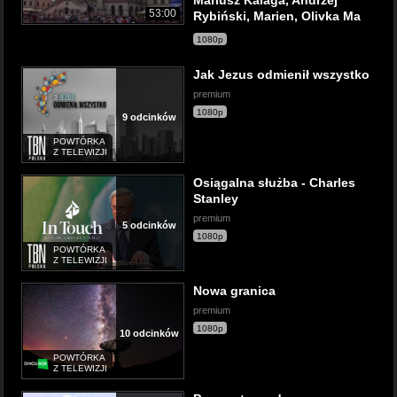
Mariusz Kalaga, Andrzej
53:00
Rybiński, Marien, Olivka Ma
1080p
Jak Jezus odmienił wszystko
premium
1080p
9 odcinków
POWTÓRKA
Z TELEWIZJI
Osiągalna służba - Charles
Stanley
premium
5 odcinków
1080p
POWTÓRKA
Z TELEWIZJI
Nowa granica
premium
1080p
10 odcinków
POWTÓRKA
Z TELEWIZJI