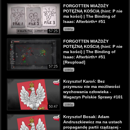
FORGOTTEN MIAŻDŻY
POTĘŻNĄ KOŚCIĄ (hint: P nie
ma kości) | The Binding of
Isaac: Afterbirth+ #51
1080p
57:25
FORGOTTEN MIAŻDŻY
POTĘŻNĄ KOŚCIĄ (hint: P nie
ma kości) | The Binding of
Isaac: Afterbirth+ #51
[Reupload]
57:25
1080p
Krzysztof Karoń: Bez
przymusu nie ma możliwości
wychowania człowieka -
Magazyn Polskie Sprawy #101
1080p
50:47
Krzysztof Bosak: Adam
Andruszkiewicz ma na ustach
propagandę partii rządzącej -