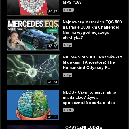
MPS #163
1080p
59:37
Najnowszy Mercedes EQS 580
na trasie 1000 km Challenge!
Nie ma wygodniejszego
elektryka?
480p
50:20
NIE MA SPANIA!! | Rozmówki z
Małpkami | Ancestors: The
Humankind Odyssey PL
720p
40:34
NEOS - Czym to jest i jak to
ma działać? Żywa
społeczność oparta o idee
1080p
49:15
TOKSYCZNI LUDZIE-