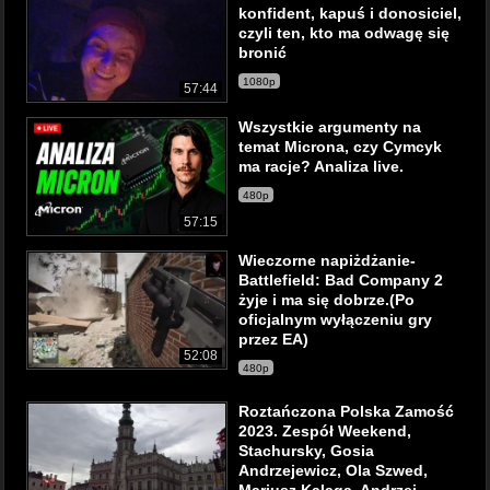
konfident, kapuś i donosiciel,
czyli ten, kto ma odwagę się
bronić
1080p
57:44
Wszystkie argumenty na
temat Microna, czy Cymcyk
ma racje? Analiza live.
480p
57:15
Wieczorne napiżdżanie-
Battlefield: Bad Company 2
żyje i ma się dobrze.(Po
oficjalnym wyłączeniu gry
przez EA)
52:08
480p
Roztańczona Polska Zamość
2023. Zespół Weekend,
Stachursky, Gosia
Andrzejewicz, Ola Szwed,