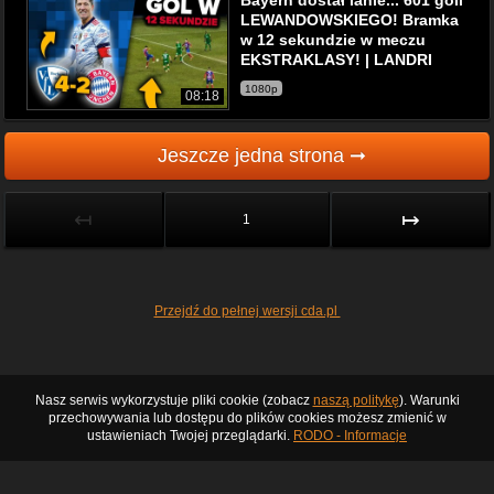
Bayern dostał lanie... 601 goli
LEWANDOWSKIEGO! Bramka
w 12 sekundzie w meczu
EKSTRAKLASY! | LANDRI
1080p
08:18
Jeszcze jedna strona ➞
↤
↦
1
Przejdź do pełnej wersji cda.pl
Nasz serwis wykorzystuje pliki cookie (zobacz
naszą politykę
). Warunki
przechowywania lub dostępu do plików cookies możesz zmienić w
ustawieniach Twojej przeglądarki.
RODO - Informacje