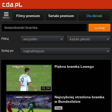
Filmy premium
Seriale premium
Dla dzieci
MENU
szukaj
Filtruj
Sortuj po
Piękna bramka Lewego
01:24
Najszybciej strzelona bramka
w Bundeslidzie
720p