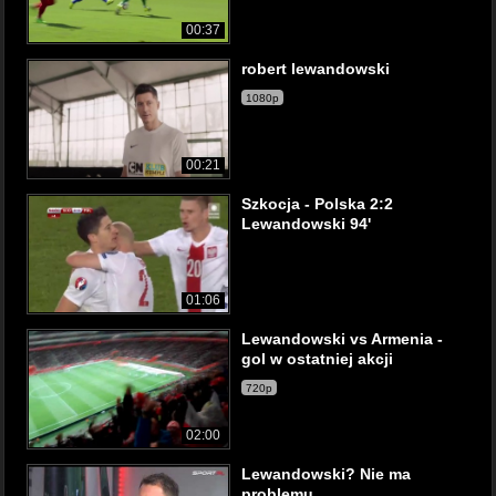
00:37
robert lewandowski
1080p
00:21
Szkocja - Polska 2:2
Lewandowski 94'
01:06
Lewandowski vs Armenia -
gol w ostatniej akcji
720p
02:00
Lewandowski? Nie ma
problemu