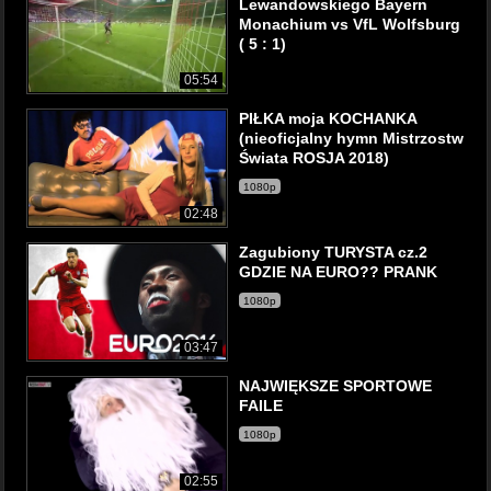
Lewandowskiego Bayern
Monachium vs VfL Wolfsburg
( 5 : 1)
05:54
PIŁKA moja KOCHANKA
(nieoficjalny hymn Mistrzostw
Świata ROSJA 2018)
1080p
02:48
Zagubiony TURYSTA cz.2
GDZIE NA EURO?? PRANK
1080p
03:47
NAJWIĘKSZE SPORTOWE
FAILE
1080p
02:55