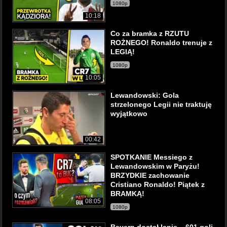
1080p
10:18
Co za bramka z RZUTU
ROŻNEGO! Ronaldo trenuje z
LEGIĄ!
1080p
10:05
Lewandowski: Gola
strzelonego Legii nie traktuję
wyjątkowo
00:42
SPOTKANIE Messiego z
Lewandowskim w Paryżu!
BRZYDKIE zachowanie
Cristiano Ronaldo! Piątek z
BRAMKĄ!
08:05
1080p