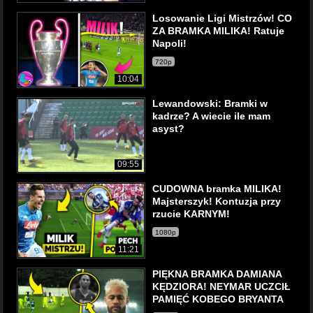
Losowanie Ligi Mistrzów! CO
ZA BRAMKA MILIKA! Ratuje
Napoli!
720p
10:04
Lewandowski: Bramki w
kadrze? A wiecie ile mam
asyst?
09:55
CUDOWNA bramka MILIKA!
Majsterszyk! Kontuzja przy
rzucie KARNYM!
1080p
11:21
PIĘKNA BRAMKA DAMIANA
KĘDZIORA! NEYMAR UCZCIŁ
PAMIĘĆ KOBEGO BRYANTA