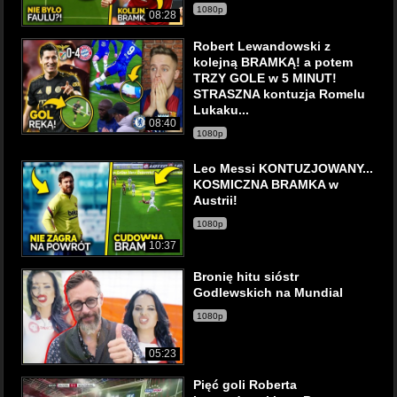
1080p
08:28
Robert Lewandowski z
kolejną BRAMKĄ! a potem
TRZY GOLE w 5 MINUT!
STRASZNA kontuzja Romelu
Lukaku...
08:40
1080p
Leo Messi KONTUZJOWANY...
KOSMICZNA BRAMKA w
Austrii!
1080p
10:37
Bronię hitu sióstr
Godlewskich na Mundial
1080p
05:23
Pięć goli Roberta