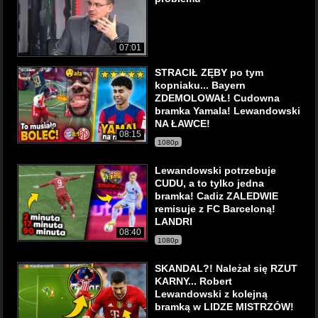
07:01
STRACIŁ ZĘBY po tym
kopniaku... Bayern
ZDEMOLOWAŁ! Cudowna
bramka Yamala! Lewandowski
NA ŁAWCE!
08:15
1080p
Lewandowski potrzebuje
CUDU, a to tylko jedna
bramka! Cadiz ZALEDWIE
remisuje z FC Barceloną!
LANDRI
08:40
1080p
SKANDAL?! Należał się RZUT
KARNY... Robert
Lewandowski z kolejną
bramką w LIDZE MISTRZÓW!