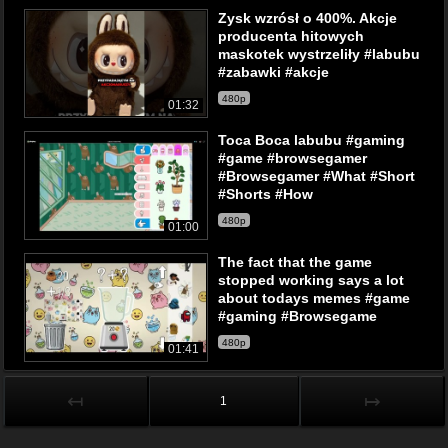
Zysk wzrósł o 400%. Akcje
producenta hitowych
maskotek wystrzeliły #labubu
#zabawki #akcje
480p
01:32
Toca Boca labubu #gaming
#game #browsegamer
#Browsegamer #What #Short
#Shorts #How
480p
01:00
The fact that the game
stopped working says a lot
about todays memes #game
#gaming #Browsegame
480p
01:41
↤
↦
1