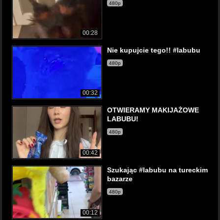
480p
00:28
Nie kupujcie tego!! #labubu
480p
00:32
OTWIERAMY MAKIJAŻOWE
LABUBU!
480p
00:42
Szukając #labubu na tureckim
bazarze
480p
00:12