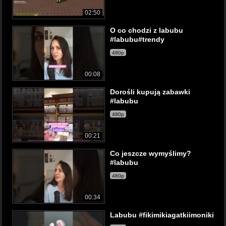
02:50
O co chodzi z labubu
#labubu#trendy
480p
00:08
Dorośli kupują zabawki
#labubu
480p
00:21
Co jeszcze wymyślimy?
#labubu
480p
00:34
Labubu #fikimikiagatkiimoniki