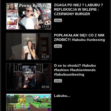
ZGAGA PO NIEJ ? LABUBU ?
REFLEKSCJA W SKLEPIE -
CZERWONY BURGER
480p
23:05
POPŁAKAŁAM SIĘ!! CO Z NIM
ZROBIĆ?! #labubu #unboxing
480p
01:20
O co tu chodzi? #labubu
#fashion #fashiontrends
#labubuunboxing
480p
00:56
Labubu...