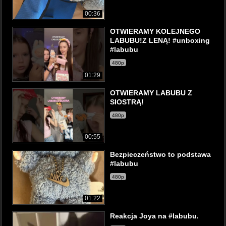
00:36
OTWIERAMY KOLEJNEGO
LABUBU!Z LENĄ! #unboxing
#labubu
480p
01:29
OTWIERAMY LABUBU Z
SIOSTRĄ!
480p
00:55
Bezpieczeństwo to podstawa
#labubu
480p
01:22
Reakcja Joya na #labubu.