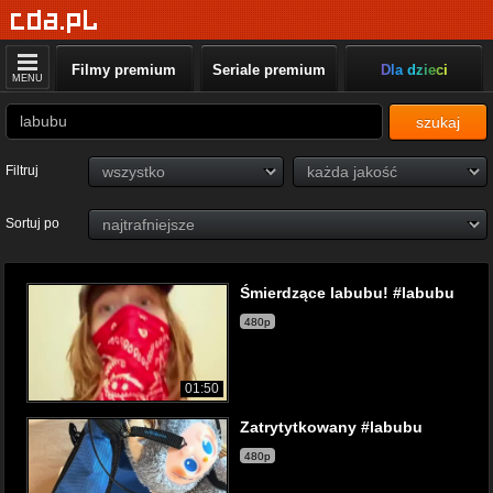
Filmy premium
Seriale premium
Dla dzieci
MENU
szukaj
Filtruj
Sortuj po
Śmierdzące labubu! #labubu
480p
01:50
Zatrytytkowany #labubu
480p