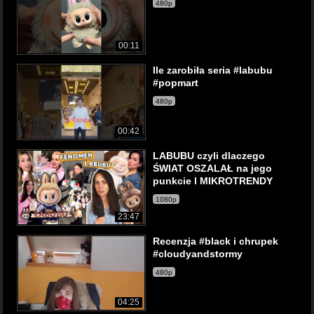
480p
00:11
Ile zarobiła seria #labubu
#popmart
480p
00:42
LABUBU czyli dlaczego
ŚWIAT OSZALAŁ na jego
punkcie l MIKROTRENDY
1080p
23:47
Recenzja #black i chrupek
#cloudyandstormy
480p
04:25