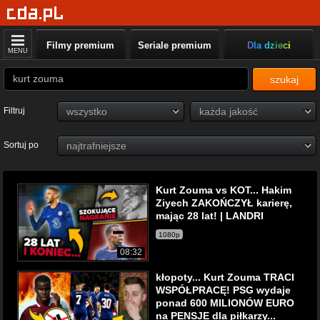
Filmy premium
Seriale premium
Dla dzieci
MENU
szukaj
Filtruj
Sortuj po
Kurt Zouma vs KOT... Hakim
Ziyech ZAKOŃCZYŁ karierę,
mając 28 lat! | LANDRI
1080p
08:32
kłopoty... Kurt Zouma TRACI
WSPÓŁPRACĘ! PSG wydaje
ponad 600 MILIONÓW EURO
na PENSJE dla piłkarzy...