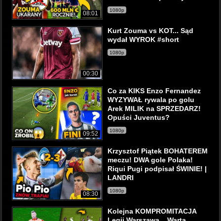
1080p
08:01
Kurt Zouma vs KOT... Sąd
wydał WYROK #short
1080p
00:30
Co za KIKS Enzo Fernandez
WYZYWAŁ rywala po golu
Arek MILIK na SPRZEDARZ!
Opuści Juventus?
1080p
09:52
Krzysztof Piątek BOHATEREM
meczu! DWA gole Polaka!
Riqui Pugi podpisał ŚWINIE! |
LANDRI
1080p
08:30
Kolejna KOMPROMITACJA
Legii Warszawa... Warta