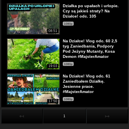
Działka po upałach i urlopie.
Czy są jakieś straty? Na
Działce! odc. 105
1080p
08:51
Na Działce! Vlog odc. 60 2,5
tyg Zaniedbania, Podpory
Pod Jeżyny Mutanty, Kosa
Demon #MajsterAmator
1080p
19:03
Na Działce! Vlog odc. 61
Zaniedbałem Działkę.
Jesienne prace.
#MajsterAmator
1080p
17:50
↤
↦
1