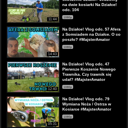
na dwie kosiarki Na Działce!
odc. 104
1080p
11:44
Na Działce! Vlog odc. 57 Afera
z Somsiadem na Działce. O co
poszło? #MajsterAmator
1080p
14:43
Na Działce! Vlog odc. 47
Pierwsze Koszenie Nowego
Trawnika. Czy trawnik się
udał? #MajsterAmator
1080p
12:40
Na Działce! Vlog odc. 79
Wymiana Noża / Ostrza w
Kosiarce #MajsterAmator
1080p
05:31