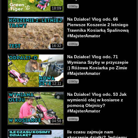
1080p
18:09
Na Działce! Vlog odc. 66
Pierwsze Koszenie 2 letniego
Trawnika Kosiarką Spalinową
#MajsterAmator
1080p
16:32
Na Działce! Vlog odc. 71
Wymiana Szyby w przyczepie
:) Różowa Kosiarka po Zimie
#MajsterAmator
1080p
12:11
Na Działce! Vlog odc. 53 Jak
wymienić olej w kosiarce z
pomocą Olejnicy?
#MajsterAmator
1080p
04:58
Ile czasu zajmuje nam
skoszenie działki? Jedziemy