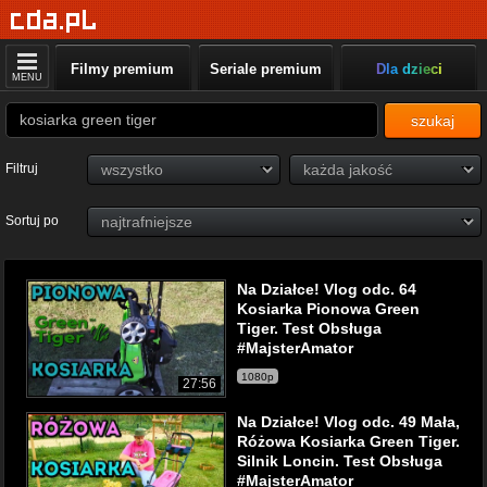
Filmy premium
Seriale premium
Dla dzieci
MENU
szukaj
Filtruj
Sortuj po
Na Działce! Vlog odc. 64
Kosiarka Pionowa Green
Tiger. Test Obsługa
#MajsterAmator
1080p
27:56
Na Działce! Vlog odc. 49 Mała,
Różowa Kosiarka Green Tiger.
Silnik Loncin. Test Obsługa
#MajsterAmator