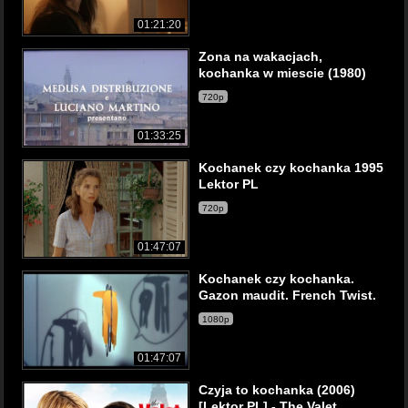
01:21:20
Zona na wakacjach,
kochanka w miescie (1980)
720p
01:33:25
Kochanek czy kochanka 1995
Lektor PL
720p
01:47:07
Kochanek czy kochanka.
Gazon maudit. French Twist.
1080p
01:47:07
Czyja to kochanka (2006)
[Lektor PL] - The Valet