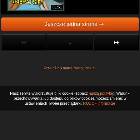
01:51
Jeszcze jedna strona ➞
↤
↦
1
Przejdź do pełnej wersji cda.pl
Nasz serwis wykorzystuje pliki cookie (zobacz
naszą politykę
). Warunki
przechowywania lub dostępu do plików cookies możesz zmienić w
ustawieniach Twojej przeglądarki.
RODO - Informacje