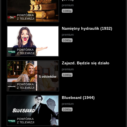
premium
1080p
POWTÓRKA
Z TELEWIZJI
Namiętny hydraulik (1932)
premium
1080p
POWTÓRKA
Z TELEWIZJI
Zajazd. Będzie się działo
premium
1080p
5 odcinków
POWTÓRKA
Z TELEWIZJI
Bluebeard (1944)
premium
1080p
POWTÓRKA
Z TELEWIZJI