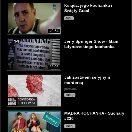
Ksiądz, jego kochanka i
Święty Graal
480p
49:54
Jerry Springer Show - Mam
latynowskiego kochanka
38:05
Jak zostałem seryjnym
mordercą
premium
1080p
POWTÓRKA
Z TELEWIZJI
MĄDRA KOCHANKA - Suchary
#230
1080p