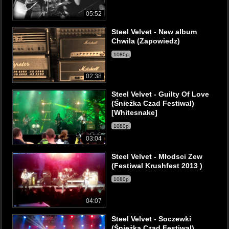
05:52
Steel Velvet - New album
Chwila (Zapowiedz)
1080p
02:38
Steel Velvet - Guilty Of Love
(Śnieżka Czad Festiwal)
[Whitesnake]
1080p
03:04
Steel Velvet - Młodsci Zew
(Festiwal Krushfest 2013 )
1080p
04:07
Steel Velvet - Soczewki
(Śnieżka Czad Festiwal)