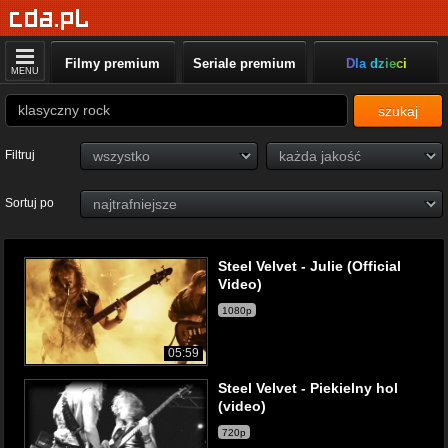
Filmy premium
Seriale premium
Dla dzieci
MENU
szukaj
Filtruj
Sortuj po
Steel Velvet - Julie (Official
Video)
1080p
05:59
Steel Velvet - Piekielny hol
(video)
720p