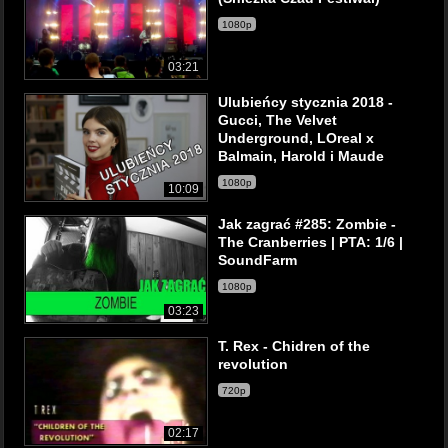
1080p
03:21
Ulubieńcy stycznia 2018 -
Gucci, The Velvet
Underground, LOreal x
Balmain, Harold i Maude
1080p
10:09
Jak zagrać #285: Zombie -
The Cranberries | PTA: 1/6 |
SoundFarm
1080p
03:23
T. Rex - Chidren of the
revolution
720p
02:17