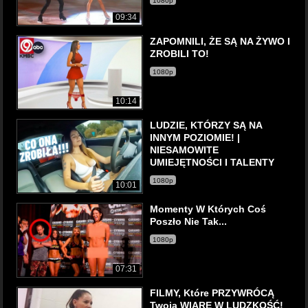
1080p
09:34
ZAPOMNILI, ŻE SĄ NA ŻYWO I
ZROBILI TO!
1080p
10:14
LUDZIE, KTÓRZY SĄ NA
INNYM POZIOMIE! |
NIESAMOWITE
UMIEJĘTNOŚCI I TALENTY
1080p
10:01
Momenty W Których Coś
Poszło Nie Tak...
1080p
07:31
FILMY, Które PRZYWRÓCĄ
Twoją WIARĘ W LUDZKOŚĆ!