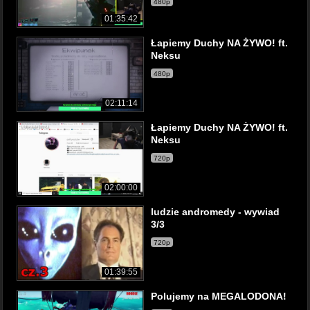
480p
01:35:42
Łapiemy Duchy NA ŻYWO! ft.
Neksu
480p
02:11:14
Łapiemy Duchy NA ŻYWO! ft.
Neksu
720p
02:00:00
ludzie andromedy - wywiad
3/3
720p
01:39:55
Polujemy na MEGALODONA!