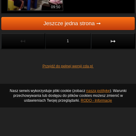
09:50
Jeszcze jedna strona ➞
↤
↦
1
Przejdź do pełnej wersji cda.pl
Nasz serwis wykorzystuje pliki cookie (zobacz
naszą politykę
). Warunki
przechowywania lub dostępu do plików cookies możesz zmienić w
ustawieniach Twojej przeglądarki.
RODO - Informacje