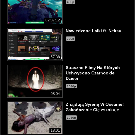
480p
02:37:12
Nawiedzone Lalki ft. Neksu
720p
57:38
Straszne Filmy Na Których
Uchwycono Czarnookie
Dzieci
1080p
08:04
Znajdują Syrenę W Oceanie!
Zakończenie Cię zszokuje
1080p
18:01