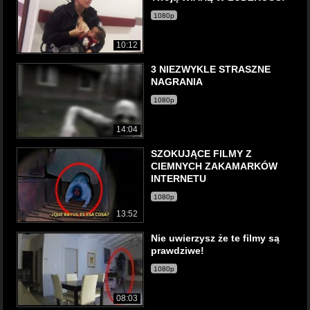
1080p
10:12
3 NIEZWYKLE STRASZNE
NAGRANIA
1080p
14:04
SZOKUJĄCE FILMY Z
CIEMNYCH ZAKAMARKÓW
INTERNETU
1080p
13:52
Nie uwierzysz że te filmy są
prawdziwe!
1080p
08:03