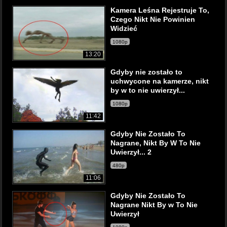
Kamera Leśna Rejestruje To,
Czego Nikt Nie Powinien
Widzieć
1080p
13:20
Gdyby nie zostało to
uchwycone na kamerze, nikt
by w to nie uwierzył...
1080p
11:42
Gdyby Nie Zostało To
Nagrane, Nikt By W To Nie
Uwierzył... 2
480p
11:06
Gdyby Nie Zostało To
Nagrane Nikt By w To Nie
Uwierzył