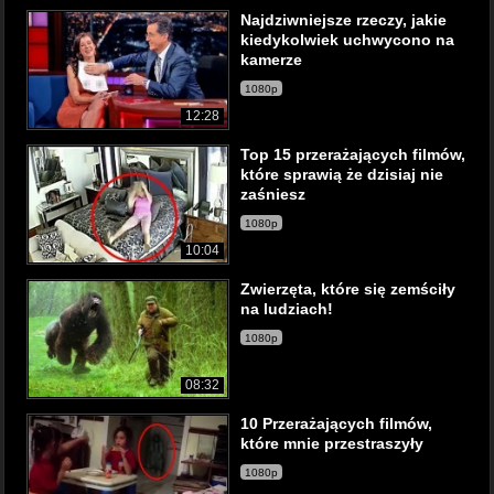
Najdziwniejsze rzeczy, jakie
kiedykolwiek uchwycono na
kamerze
1080p
12:28
Top 15 przerażających filmów,
które sprawią że dzisiaj nie
zaśniesz
1080p
10:04
Zwierzęta, które się zemściły
na ludziach!
1080p
08:32
10 Przerażających filmów,
które mnie przestraszyły
1080p