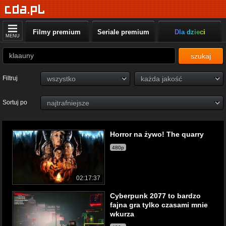
Filmy premium
Seriale premium
Dla dzieci
MENU
szukaj
Filtruj
Sortuj po
Horror na żywo! The quarry
480p
02:17:37
Cyberpunk 2077 to bardzo
fajna gra tylko czasami mnie
wkurza