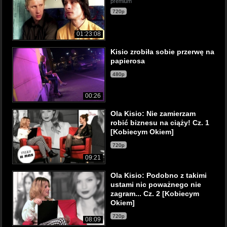
premium
720p
01:23:08
Kisio zrobiła sobie przerwę na
papierosa
480p
00:26
Ola Kisio: Nie zamierzam
robić biznesu na ciąży! Cz. 1
[Kobiecym Okiem]
720p
09:21
Ola Kisio: Podobno z takimi
ustami nic poważnego nie
zagram... Cz. 2 [Kobiecym
Okiem]
720p
08:09