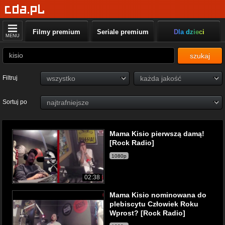
Filmy premium
Seriale premium
Dla dzieci
MENU
szukaj
Filtruj
Sortuj po
Mama Kisio pierwszą damą!
[Rock Radio]
1080p
02:38
Mama Kisio nominowana do
plebiscytu Człowiek Roku
Wprost? [Rock Radio]