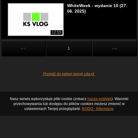
WhiteWeek - wydanie 10 (27.
06. 2025)
12:55
↤
↦
1
Przejdź do pełnej wersji cda.pl
Nasz serwis wykorzystuje pliki cookie (zobacz
naszą politykę
). Warunki
przechowywania lub dostępu do plików cookies możesz zmienić w
ustawieniach Twojej przeglądarki.
RODO - Informacje