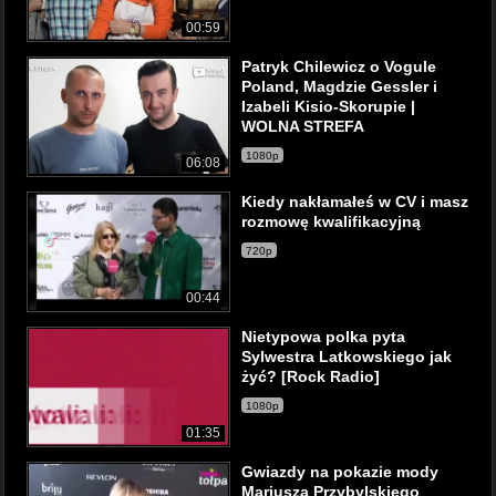
00:59
Patryk Chilewicz o Vogule
Poland, Magdzie Gessler i
Izabeli Kisio-Skorupie |
WOLNA STREFA
1080p
06:08
Kiedy nakłamałeś w CV i masz
rozmowę kwalifikacyjną
720p
00:44
Nietypowa polka pyta
Sylwestra Latkowskiego jak
żyć? [Rock Radio]
1080p
01:35
Gwiazdy na pokazie mody
Mariusza Przybylskiego