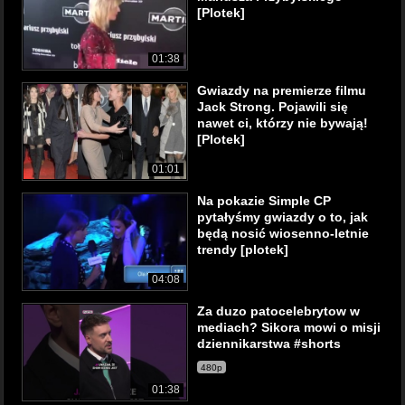
[Plotek]
01:38
Gwiazdy na premierze filmu
Jack Strong. Pojawili się
nawet ci, którzy nie bywają!
[Plotek]
01:01
Na pokazie Simple CP
pytałyśmy gwiazdy o to, jak
będą nosić wiosenno-letnie
trendy [plotek]
04:08
Za duzo patocelebrytow w
mediach? Sikora mowi o misji
dziennikarstwa #shorts
480p
01:38