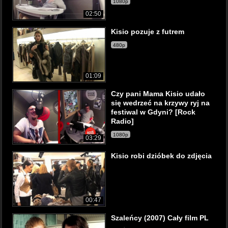
1080p
02:50
Kisio pozuje z futrem
480p
01:09
Czy pani Mama Kisio udało
się wedrzeć na krzywy ryj na
festiwal w Gdyni? [Rock
Radio]
1080p
03:29
Kisio robi dzióbek do zdjęcia
00:47
Szaleńcy (2007) Cały film PL