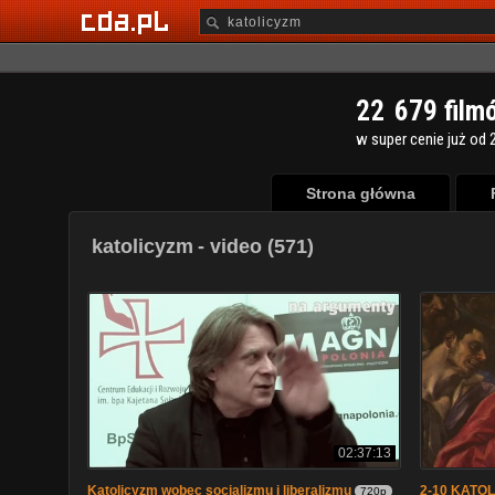
2
2
6
7
9
film
w super cenie już od 2
Strona główna
katolicyzm
- video (571)
02:37:13
Katolicyzm wobec socjalizmu i liberalizmu
2-10 KATO
720p