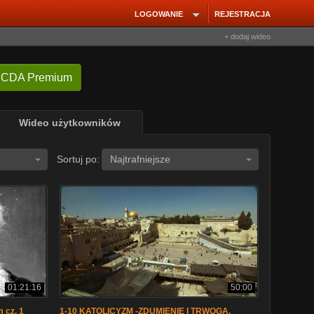
LOGOWANIE
REJESTRACJA
+ dodaj wideo
 CDA Premium
Wideo użytkowników
Sortuj po:
Najtrafniejsze
01:21:16
50:00
 cz. 1
1-10 KATOLICYZM -ZDUMIENIE I TRWOGA.