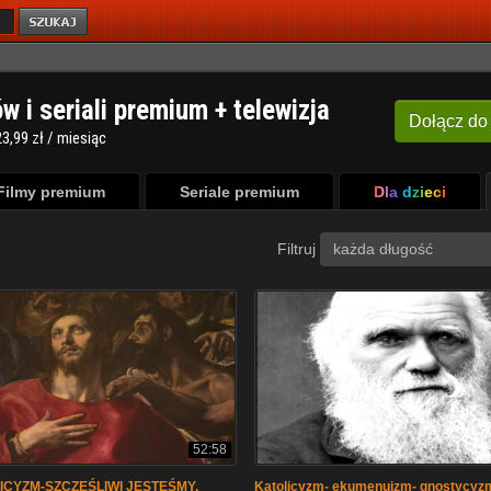
ów i seriali premium + telewizja
Dołącz
do
3,99 zł / miesiąc
Filmy premium
Seriale premium
Dla dzieci
Filtruj
każda długość
52:58
LICYZM-SZCZĘŚLIWI JESTEŚMY.
Katolicyzm- ekumenuizm- gnostycyzm