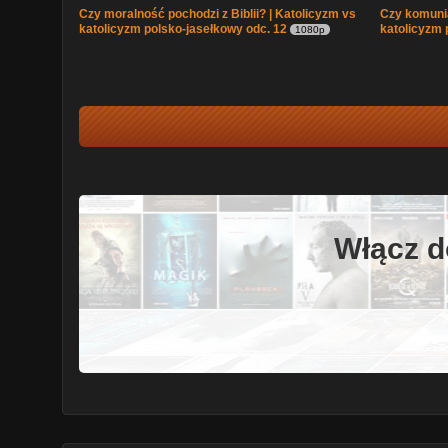
Czy moralność pochodzi z Biblii? | Katolicyzm vs
Czy komunia
katolicyzm polsko-jasełkowy odc. 12
katolicyzm 
1080p
Włącz d