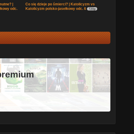
mutne? |
Co się dzieje po śmierci? | Katolicyzm vs
łkowy odc.
Katolicyzm polsko-jasełkowy odc. 6
720p
 premium