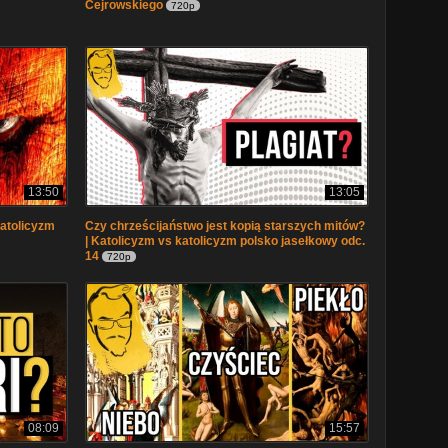
Cejrowskiego
720p
13:50
13:05
katolicyzm
Czy chrześcijaństwo jest kopią starszych mitów?
| Katolicyzm vs katolicyzm polsko jasełkowy odc.
14
720p
08:09
15:57