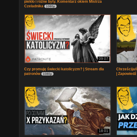
piekło i różne byty. Komentarz okiem Mistrza
Czeladnika
1080p
09:07
Czy promuję świecki katolicyzm? | Stream dla
Chrześcijań
patronów
| Zapowiedź 
1080p
18:01