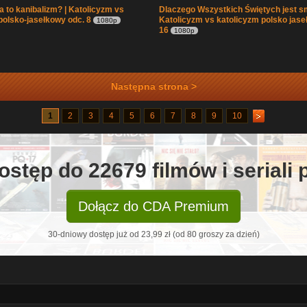
 to kanibalizm? | Katolicyzm vs
Dlaczego Wszystkich Świętych jest s
polsko-jasełkowy odc. 8
Katolicyzm vs katolicyzm polsko jase
1080p
16
1080p
Następna strona >
1
2
3
4
5
6
7
8
9
10
ostęp do 22679 filmów i seriali
Dołącz do CDA Premium
30-dniowy dostęp już od 23,99 zł (od 80 groszy za dzień)