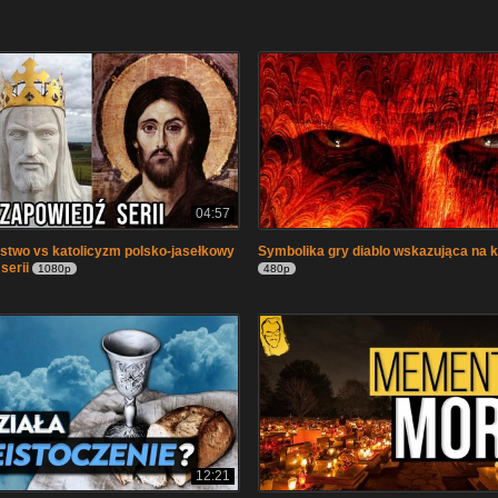
04:57
stwo vs katolicyzm polsko-jasełkowy
Symbolika gry diablo wskazująca na 
serii
1080p
480p
12:21