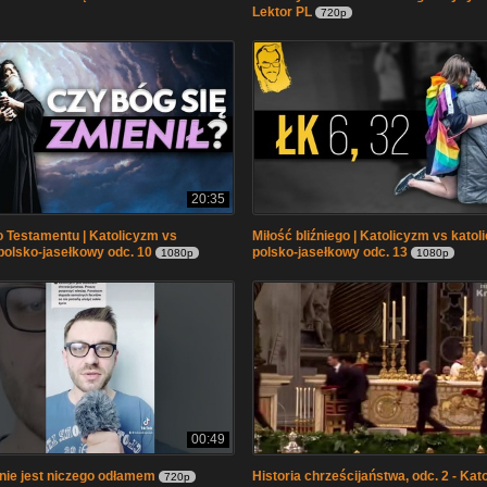
Lektor PL
720p
20:35
 Testamentu | Katolicyzm vs
Miłość bliźniego | Katolicyzm vs kato
polsko-jasełkowy odc. 10
polsko-jasełkowy odc. 13
1080p
1080p
00:49
nie jest niczego odłamem
Historia chrześcijaństwa, odc. 2 - Kat
720p