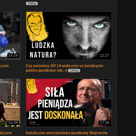
1080p
14:24
12:27
licyzm
Czy jesteśmy źli? | Katolicyzm vs katolicyzm
polsko-jasełkowy odc. 4
1080p
51:09
17:34
olicyzm
Katolicyzm amerykańsko-jasełkowy Wojciecha