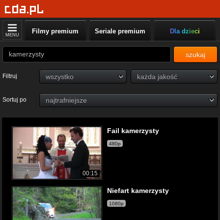
Filmy premium
Seriale premium
Dla dzieci
MENU
szukaj
Filtruj
Sortuj po
Fail kamerzysty
480p
00:15
Niefart kamerzysty
1080p