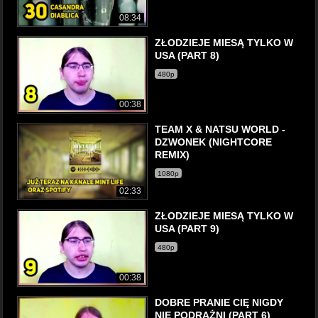
08:34
ZŁODZIEJE MIESĄ TYLKO W
USA (PART 8)
480p
00:38
TEAM X & NATSU WORLD -
DZWONEK (NIGHTCORE
REMIX)
1080p
02:33
ZŁODZIEJE MIESĄ TYLKO W
USA (PART 9)
480p
00:38
DOBRE PRANIE CIĘ NIGDY
NIE PODRAŻNI (PART 6)