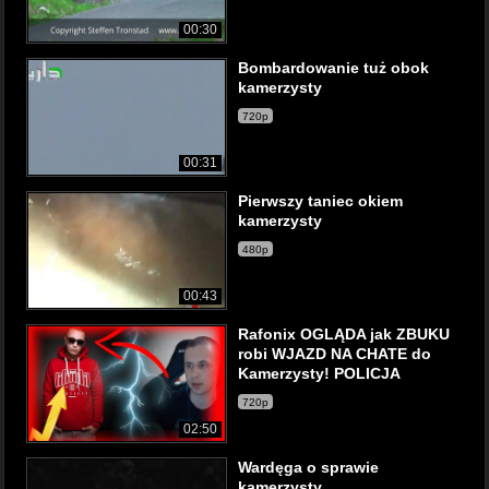
00:30
Bombardowanie tuż obok
kamerzysty
720p
00:31
Pierwszy taniec okiem
kamerzysty
480p
00:43
Rafonix OGLĄDA jak ZBUKU
robi WJAZD NA CHATE do
Kamerzysty! POLICJA
720p
02:50
Wardęga o sprawie
kamerzysty