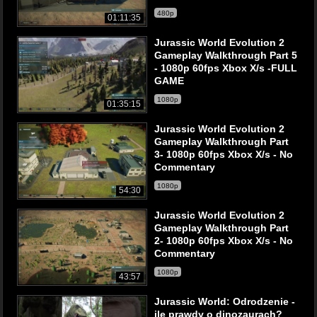
480p
01:11:35
Jurassic World Evolution 2
Gameplay Walkthrough Part 5
- 1080p 60fps Xbox X/s -FULL
GAME
1080p
01:35:15
Jurassic World Evolution 2
Gameplay Walkthrough Part
3- 1080p 60fps Xbox X/s - No
Commentary
1080p
54:30
Jurassic World Evolution 2
Gameplay Walkthrough Part
2- 1080p 60fps Xbox X/s - No
Commentary
1080p
43:57
Jurassic World: Odrodzenie -
ile prawdy o dinozaurach?