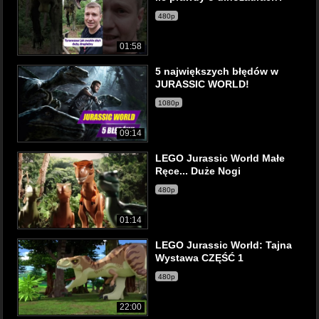
480p
01:58
5 największych błędów w
JURASSIC WORLD!
1080p
09:14
LEGO Jurassic World Małe
Ręce... Duże Nogi
480p
01:14
LEGO Jurassic World: Tajna
Wystawa CZĘŚĆ 1
480p
22:00