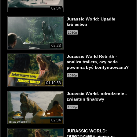
02:34
Jurassic World: Upadłe
królestwo
1080p
02:23
Jurassic World Rebirth -
analiza trailera, czy seria
powinna być kontynuowana?
1080p
01:10:58
Jurassic World: odrodzenie -
zwiastun finałowy
1080p
02:34
JURASSIC WORLD:
ODRODZENIE pierwszy