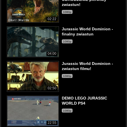
zwiastun!
1080p
02:22
Jurassic World Dominion -
finalny zwiastun
1080p
04:00
Jurassic World Dominion -
zwiastun filmu!
1080p
02:50
DEMO LEGO JURASSIC
WORLD PS4
1080p
22:55