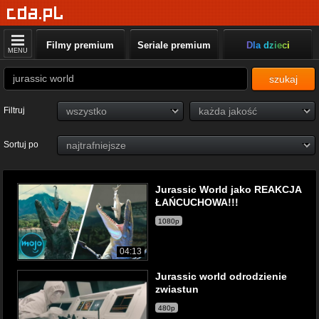
Filmy premium
Seriale premium
Dla dzieci
MENU
szukaj
Filtruj
Sortuj po
Jurassic World jako REAKCJA
ŁAŃCUCHOWA!!!
1080p
04:13
Jurassic world odrodzienie
zwiastun
480p