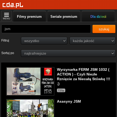
Filmy premium
Seriale premium
Dla dzieci
MENU
szukaj
Filtruj
Sortuj po
Wyrzynarka FERM JSM 1032 (
ACTION ) - Czyli Niezłe
Rznięcie za Niecałą Stówkę !!!
;)
720p
13:52
Asasyny JSM