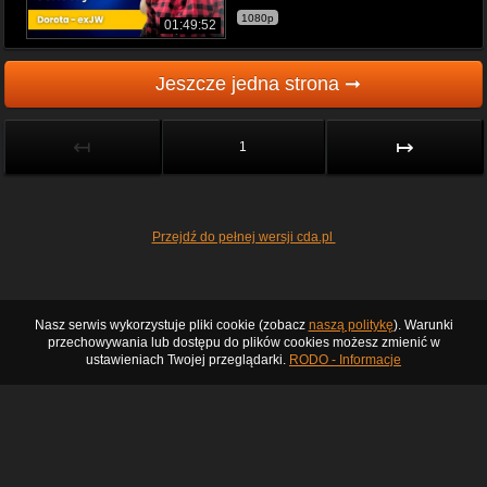
1080p
01:49:52
Jeszcze jedna strona ➞
↤
↦
1
Przejdź do pełnej wersji cda.pl
Nasz serwis wykorzystuje pliki cookie (zobacz
naszą politykę
). Warunki
przechowywania lub dostępu do plików cookies możesz zmienić w
ustawieniach Twojej przeglądarki.
RODO - Informacje