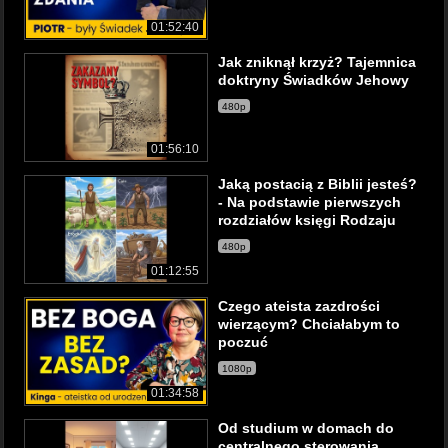
01:52:40
Jak zniknął krzyż? Tajemnica
doktryny Świadków Jehowy
480p
01:56:10
Jaką postacią z Biblii jesteś?
- Na podstawie pierwszych
rozdziałów księgi Rodzaju
480p
01:12:55
Czego ateista zazdrości
wierzącym? Chciałabym to
poczuć
1080p
01:34:58
Od studium w domach do
centralnego sterowania.