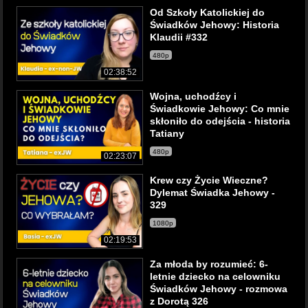
Od Szkoły Katolickiej do
Świadków Jehowy: Historia
Klaudii #332
480p
02:38:52
Wojna, uchodźcy i
Świadkowie Jehowy: Co mnie
skłoniło do odejścia - historia
Tatiany
480p
02:23:07
Krew czy Życie Wieczne?
Dylemat Świadka Jehowy -
329
1080p
02:19:53
Za młoda by rozumieć: 6-
letnie dziecko na celowniku
Świadków Jehowy - rozmowa
z Dorotą 326