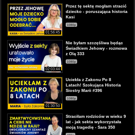
Przez tę sektę mogłam stracić
dziecko - poruszająca historia
Kasi
1080p
01:56:45
Nie byłam szczęśliwa będąc
Świadkiem Jehowy - rozmowa
z Olą 333
1080p
02:03:44
Uciekła z Zakonu Po 8
Latach! Szokująca Historia
Siostry Marii #396
1080p
01:30:50
Straciłam rodziców w wieku 9
lat - jak sekta wykorzystała
moją tragedię - Sara 350