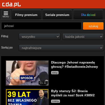
Filmy premium
Seriale premium
Dla dzieci
MENU
szukaj
Filtruj
Sortuj po
Dlaczego Jehowi naprawdę
głoszą? #ŚwiadkowieJehowy
480p
01:11
Były starszy ŚJ: Bracia
myśleli za nas! Szok #389/2
1080p