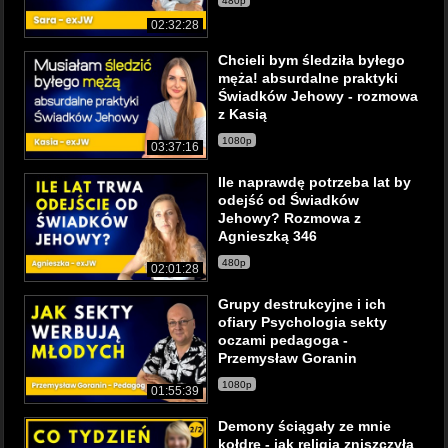
480p
02:32:28
Chcieli bym śledziła byłego
męża! absurdalne praktyki
Świadków Jehowy - rozmowa
z Kasią
1080p
03:37:16
Ile naprawdę potrzeba lat by
odejść od Świadków
Jehowy? Rozmowa z
Agnieszką 346
480p
02:01:28
Grupy destrukcyjne i ich
ofiary Psychologia sekty
oczami pedagoga -
Przemysław Goranin
1080p
01:55:39
Demony ściągały ze mnie
kołdrę - jak religia zniszczyła