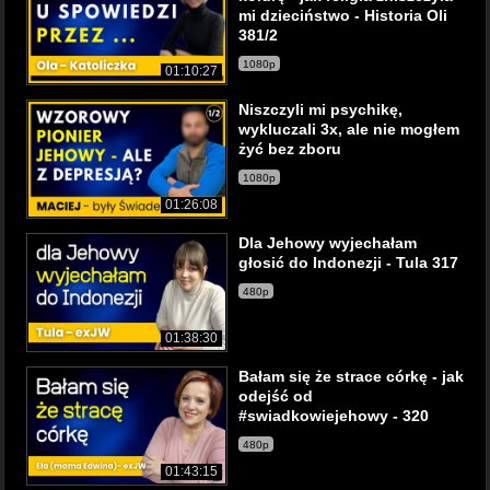
mi dzieciństwo - Historia Oli
381/2
1080p
01:10:27
Niszczyli mi psychikę,
wykluczali 3x, ale nie mogłem
żyć bez zboru
1080p
01:26:08
Dla Jehowy wyjechałam
głosić do Indonezji - Tula 317
480p
01:38:30
Bałam się że strace córkę - jak
odejść od
#swiadkowiejehowy - 320
480p
01:43:15