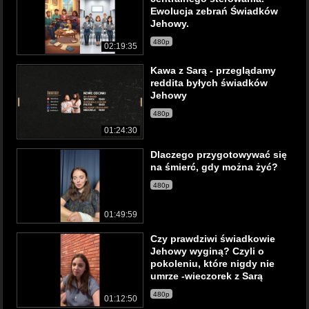
Ewolucja zebrań Świadków
Jehowy.
480p
02:19:35
Kawa z Sarą - przeglądamy
reddita byłych świadków
Jehowy
480p
01:24:30
Dlaczego przygotowywać się
na śmierć, gdy można żyć?
480p
01:49:59
Czy prawdziwi świadkowie
Jehowy wyginą? Czyli o
pokoleniu, które nigdy nie
umrze -wieczorek z Sarą
480p
01:12:50