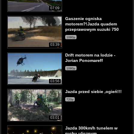
07:09
Gaszenie ogniska
motorem?!Jazda quadem
przeprawowym suzuki 750
1080p
03:39
Drift motorem na lodzie -
Jorian Ponomareff
1080p
03:56
Jazda przed siebie ,ogień!!!
720p
03:01
Jazda 300km/h tunelem w
ruchu ulicznym