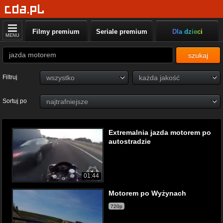
Filmy premium
Seriale premium
Dla dzieci
MENU
szukaj
Filtruj
Sortuj po
Extremalnia jazda motorem po
autostradzie
01:44
Motorem po Wyżynach
720p