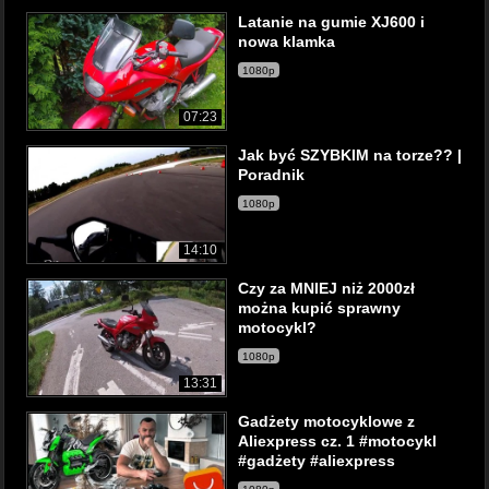
Latanie na gumie XJ600 i
nowa klamka
1080p
07:23
Jak być SZYBKIM na torze?? |
Poradnik
1080p
14:10
Czy za MNIEJ niż 2000zł
można kupić sprawny
motocykl?
1080p
13:31
Gadżety motocyklowe z
Aliexpress cz. 1 #motocykl
#gadżety #aliexpress