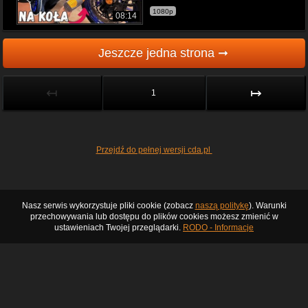
1080p
08:14
Jeszcze jedna strona ➞
↤
↦
1
Przejdź do pełnej wersji cda.pl
Nasz serwis wykorzystuje pliki cookie (zobacz
naszą politykę
). Warunki
przechowywania lub dostępu do plików cookies możesz zmienić w
ustawieniach Twojej przeglądarki.
RODO - Informacje