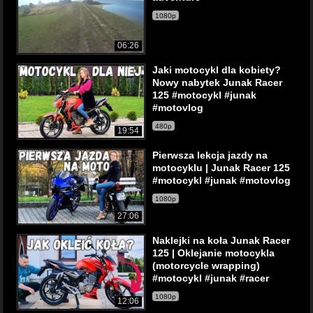
1080p
06:26
Jaki motocykl dla kobiety?
Nowy nabytek Junak Racer
125 #motocykl #junak
#motovlog
480p
19:54
Pierwsza lekcja jazdy na
motocyklu | Junak Racer 125
#motocykl #junak #motovlog
1080p
27:06
Naklejki na koła Junak Racer
125 | Oklejanie motocykla
(motorcycle wrapping)
#motocykl #junak #racer
1080p
12:06