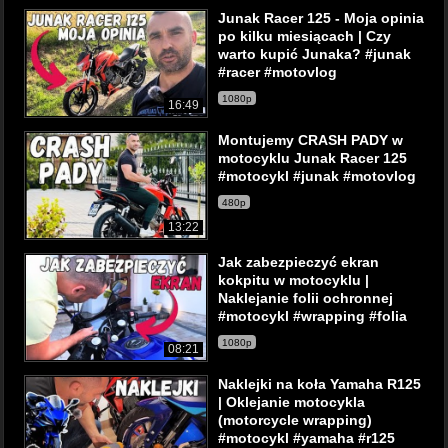
Junak Racer 125 - Moja opinia
po kilku miesiącach | Czy
warto kupić Junaka? #junak
#racer #motovlog
1080p
16:49
Montujemy CRASH PADY w
motocyklu Junak Racer 125
#motocykl #junak #motovlog
480p
13:22
Jak zabezpieczyć ekran
kokpitu w motocyklu |
Naklejanie folii ochronnej
#motocykl #wrapping #folia
1080p
08:21
Naklejki na koła Yamaha R125
| Oklejanie motocykla
(motorcycle wrapping)
#motocykl #yamaha #r125