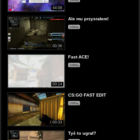
1080p
44:08
Ale mu przysrałem!
1080p
00:36
Fast ACE!
1080p
00:14
CS:GO FAST EDIT
1080p
00:33
Tyś to ugrał?