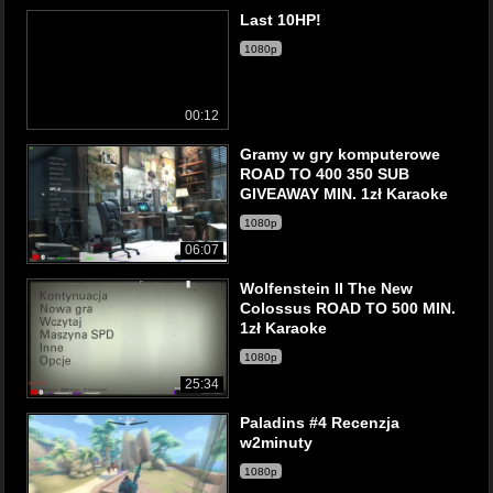
Last 10HP!
1080p
00:12
Gramy w gry komputerowe
ROAD TO 400 350 SUB
GIVEAWAY MIN. 1zł Karaoke
1080p
06:07
Wolfenstein II The New
Colossus ROAD TO 500 MIN.
1zł Karaoke
1080p
25:34
Paladins #4 Recenzja
w2minuty
1080p