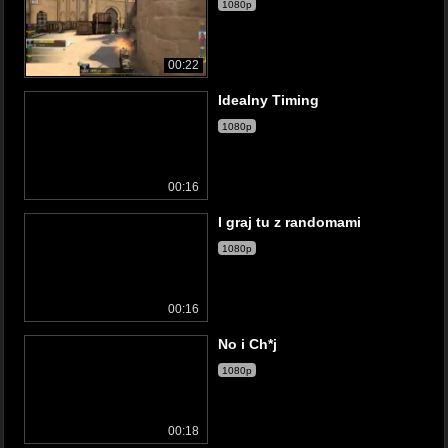
1080p
00:22
Idealny Timing
1080p
00:16
I graj tu z randomami
1080p
00:16
No i Ch*j
1080p
00:18