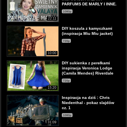
PARFUMS DE MARLY I INNE.
1080p
22:11
DIY koszula z kamyczkami
(inspiracja Miu Miu jacket)
720p
10:00
DIY sukienka z perełkami
inspiracja Veronica Lodge
(Camila Mendes) Riverdale
720p
15:20
Inspiracja na dziś : Chris
Niedenthal - pokaz slajdów
cz. 1
1080p
31:09