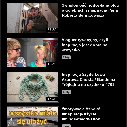
Świadomość hodowlana blog
o gołębiach i inspiracja Pana
Roberta Bernatowicza
37:35
Vlog motywacyjny, czyli
inspiracja jest dobra na
wszystko.
720p
10:43
Inspiracja Szydełkowa
Ażurowa Chusta / Bandsma
Trójkątna na szydełku #703
480p
15:40
#motywacja #spokój
#inspiracja #życie
#mindsetmotivation
480p