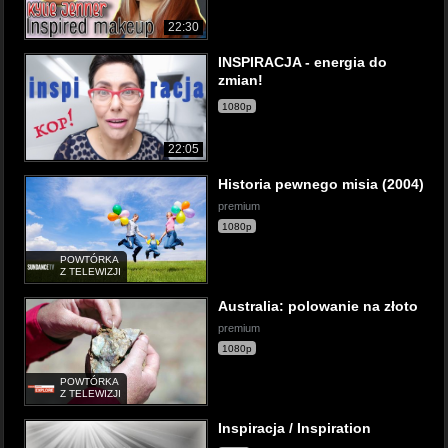
22:30
INSPIRACJA - energia do
zmian!
1080p
22:05
Historia pewnego misia (2004)
premium
1080p
POWTÓRKA
Z TELEWIZJI
Australia: polowanie na złoto
premium
1080p
POWTÓRKA
Z TELEWIZJI
Inspiracja / Inspiration