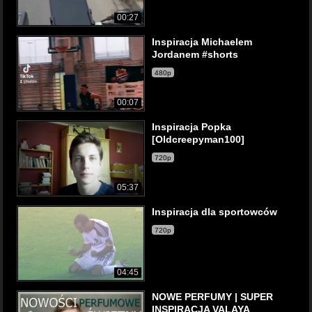
00:27
Inspiracja Michaelem
Jordanem #shorts
480p
00:07
Inspiracja Popka
[Oldcreepyman100]
720p
05:37
Inspiracja dla sportowców
720p
04:45
NOWE PERFUMY | SUPER
INSPIRACJA VALAYA