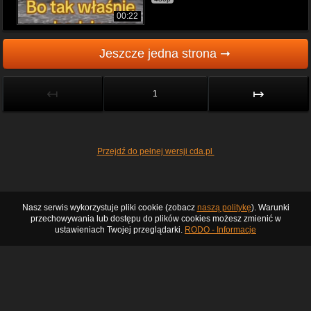
00:22
Jeszcze jedna strona ➞
↤
↦
1
Przejdź do pełnej wersji cda.pl
Nasz serwis wykorzystuje pliki cookie (zobacz
naszą politykę
). Warunki
przechowywania lub dostępu do plików cookies możesz zmienić w
ustawieniach Twojej przeglądarki.
RODO - Informacje