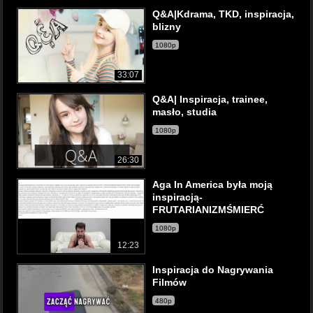
Q&A|Kdrama, TKD, inspiracja,
blizny
1080p
33:07
Q&A| Inspiracja, trainee,
masło, studia
1080p
26:30
Aga In America była moją
inspiracją-
FRUTARIANIZMŚMIERĆ
1080p
12:23
Inspiracja do Nagrywania
Filmów
480p