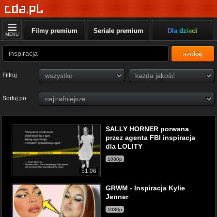
Filmy premium
Seriale premium
Dla dzieci
MENU
szukaj
Filtruj
Sortuj po
SALLY HORNER porwana
przez agenta FBI inspiracja
dla LOLITY
1080p
51:06
GRWM - Inspiracja Kylie
Jenner
1080p