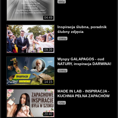
480p
04:49
Inspiracja ślubna, poradnik
ślubny zdjęcia
1080p
09:39
Wyspy GALAPAGOS - cud
NATURY, inspiracja DARWINA!
1080p
14:15
MADE IN LAB - INSPIRACJA -
KUCHNIA PEŁNA ZAPACHÓW
720p
20:40