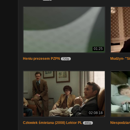
01:25
Heniu prezesem PZPN
Mudżyn- "S
720p
02:08:18
Człowiek śmietana (2008) Lektor PL
Niespodzia
480p