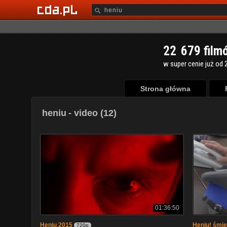
2
2
6
7
9
film
w super cenie już od 2
Strona główna
heniu
- video (12)
01:36:50
Heniu 2015
Heniu! śmie
720p