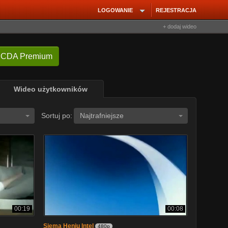
LOGOWANIE
REJESTRACJA
+ dodaj wideo
 CDA Premium
Wideo użytkowników
Sortuj po:
Najtrafniejsze
00:19
00:08
Siema Heniu Intel
480p