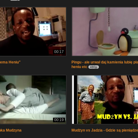
00:17
iema Heniu"
Pingu - ale urwał daj kamienia lubię p
heniu etc
480p
00:19
nka Mudzyna
Mudżyn vs Jadzia - Gdzie są pieniądz