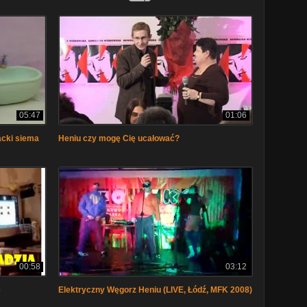
05:47
01:06
lacki siema
Heniu czy mogę Cię ucałować?
00:58
03:12
e
Elektryczny Węgorz Heniu (LIVE, Łódź, MFK 2008)