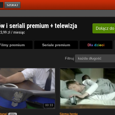
ów i seriali premium + telewizja
Dołącz
do
3,99 zł / miesiąc
Filmy premium
Seriale premium
Dla dzieci
Filtruj
każda długość
00:33
tana!
Siema heniu
480p