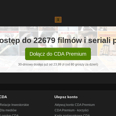
1
ostęp do 22679 filmów i seriali
Dołącz do CDA Premium
30-dniowy dostęp już od 23,99 zł (od 80 groszy za dzień)
CDA
Ulepsz konto
Relacje Inwestorskie
Aktywuj konto CDA Premium
Dla mediów
CDA Premium - korzyści
Logotyp CDA
Karta podarunkowa CDA