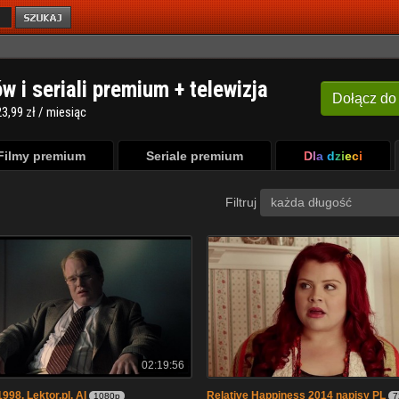
ów i seriali premium + telewizja
Dołącz
do
3,99 zł / miesiąc
Filmy premium
Seriale premium
Dla dzieci
Filtruj
każda długość
02:19:56
98. Lektor.pl. AI
Relative Happiness 2014 napisy PL
1080p
7