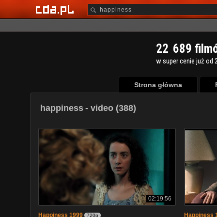
2
2
6
8
9
film
w super cenie już od 2
Strona główna
happiness
- video (388)
02:19:56
Happiness 1999
Happiness 19
720p