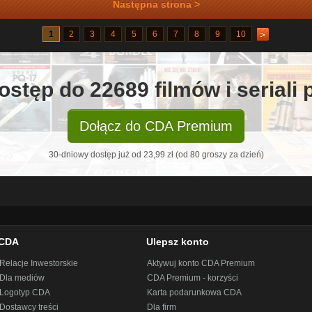
Następna strona >
1
2
3
4
5
6
7
8
9
10
ostęp do 22689 filmów i seriali
Dołącz do CDA Premium
30-dniowy dostęp już od 23,99 zł (od 80 groszy za dzień)
CDA
Ulepsz konto
Relacje Inwestorskie
Aktywuj konto CDA Premium
Dla mediów
CDA Premium - korzyści
Logotyp CDA
Karta podarunkowa CDA
Dostawcy treści
Dla firm