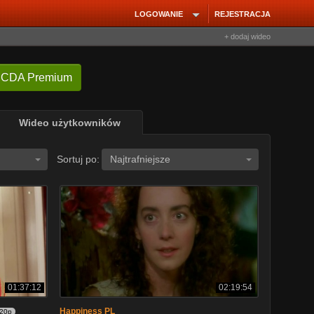
LOGOWANIE
REJESTRACJA
+ dodaj wideo
 CDA Premium
Wideo użytkowników
Sortuj po:
Najtrafniejsze
01:37:12
02:19:54
Happiness PL
20p