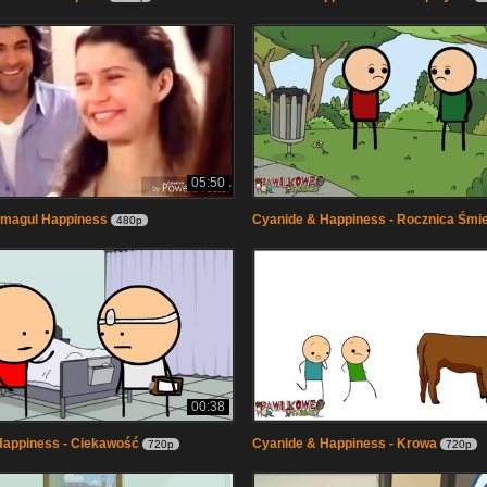
05:50
tmagul Happiness
Cyanide & Happiness - Rocznica Śmie
480p
00:38
Happiness - Ciekawość
Cyanide & Happiness - Krowa
720p
720p