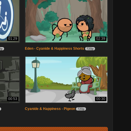
01:29
02:39
Eden - Cyanide & Happiness Shorts
0p
720p
00:53
00:30
Cyanide & Happiness - Pigeon
720p