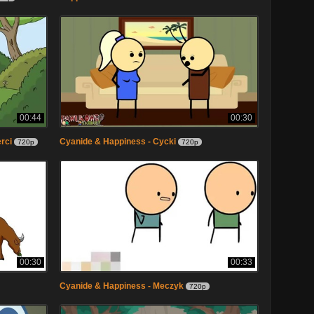
00:44
00:30
rci
Cyanide & Happiness - Cycki
720p
720p
00:30
00:33
Cyanide & Happiness - Meczyk
720p