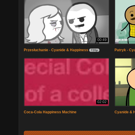
00:49
Przesłuchanie - Cyanide & Happiness
Patryk - Cy
720p
02:02
Coca-Cola Happiness Machine
Cyanide & 