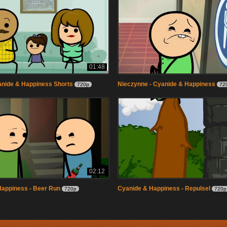
01:48
anide & Happiness Shorts
Nieczynne - Cyanide & Happiness
720p
72
02:12
Happiness - Beer Run
Cyanide & Happiness - Repulsel
720p
720p