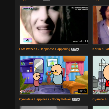
03:34
Lost Witness - Happiness Happening
Kerim & Fa
720p
00:30
Cyanide & Happiness - Nocny Potwór
Cyanide & 
720p