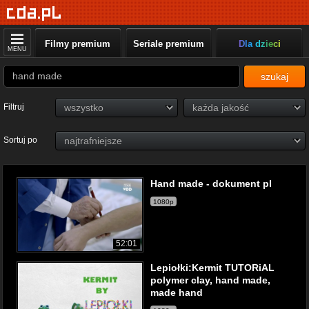
Filmy premium
Seriale premium
Dla dzieci
MENU
szukaj
Filtruj
Sortuj po
Hand made - dokument pl
1080p
52:01
Lepiołki:Kermit TUTORiAL
polymer clay, hand made,
made hand