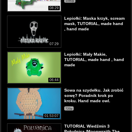
1080p
08:29
Lepiołki: Maska krzyk, scream
mask, TUTORIAL, made hand
, hand made
07:29
Lepiołki: Mały Makie,
TUTORIAL, made hand , hand
made
06:44
Sowa na szydełku. Jak zrobić
sowę? Poradnik krok po
kroku. Hand made owl.
720p
01:53:07
TUTORIAL Wiedźmin 3
Południca /Moonwraith The