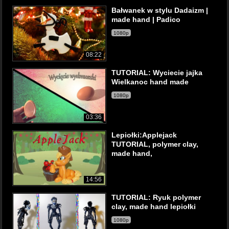
Bałwanek w stylu Dadaizm |
made hand | Padico
1080p
08:22
TUTORIAL: Wyciecie jajka
Wielkanoc hand made
1080p
03:36
Lepiołki:Applejack
TUTORIAL, polymer clay,
made hand,
14:56
TUTORIAL: Ryuk polymer
clay, made hand lepiołki
1080p