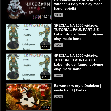
Witcher 3 Polymer clay made
hand lepiołki
1080p
49:54
SPECIAL NA 1000 widzów:
TUTORIAL FAUN PART 2 El
Laberinto del fauno, polymer
clay, made hand
1080p
52:44
SPECIAL NA 1000 widzów:
TUTORIAL FAUN PART 1 El
Laberinto del fauno, polymer
clay, made hand
1080p
45:15
Bałwanek w stylu Dadaizm |
made hand | Padico
1080p
08:22