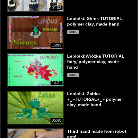
01:03
Lepiołki: Shrek TUTORIAL,
polymer clay, made hand
1080p
15:09
Lepiołki:Wróżka TUTORIAL
fairy, polymer clay, made
hand
1080p
14:21
Lepiołki: Żabka
◕‿◕TUTORiAL◕‿◕ polymer
clay, made hand
05:40
Third hand made from robot
arm!