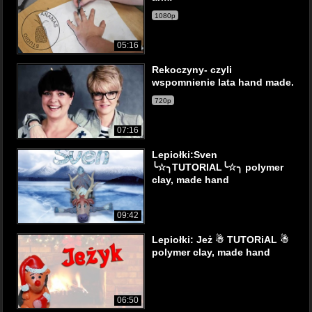
1080p
05:16
Rekoczyny- czyli
wspomnienie lata hand made.
720p
07:16
Lepiołki:Sven
╰☆╮TUTORIAL╰☆╮ polymer
clay, made hand
09:42
Lepiołki: Jeż ☃ TUTORiAL ☃
polymer clay, made hand
06:50