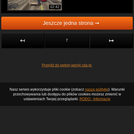
02:42
Jeszcze jedna strona ➞
↤
↦
7
Przejdź do pełnej wersji cda.pl
Nasz serwis wykorzystuje pliki cookie (zobacz
naszą politykę
). Warunki
przechowywania lub dostępu do plików cookies możesz zmienić w
ustawieniach Twojej przeglądarki.
RODO - Informacje