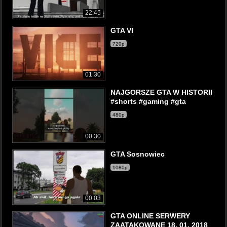
22:45
GTA VI
720p
01:30
NAJGORSZE GTA W HISTORII
#shorts #gaming #gta
480p
00:30
GTA Sosnowiec
1080p
00:03
GTA ONLINE SERWERY
ZAATAKOWANE 18. 01. 2018