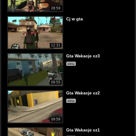
28:59
Cj w gta
12:31
Gta Wakacje cz3
480p
09:55
Gta Wakacje cz2
480p
09:59
Gta Wakacje cz1