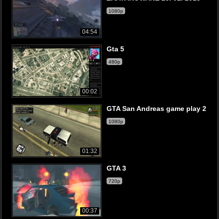
1080p
04:54
Gta 5
480p
00:02
GTA San Andreas game play 2
1080p
01:32
GTA 3
720p
00:37