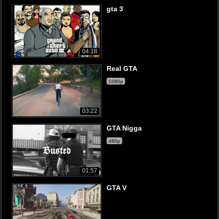
gta 3
04:18
Real GTA
1080p
03:22
GTA Nigga
480p
01:57
GTA V