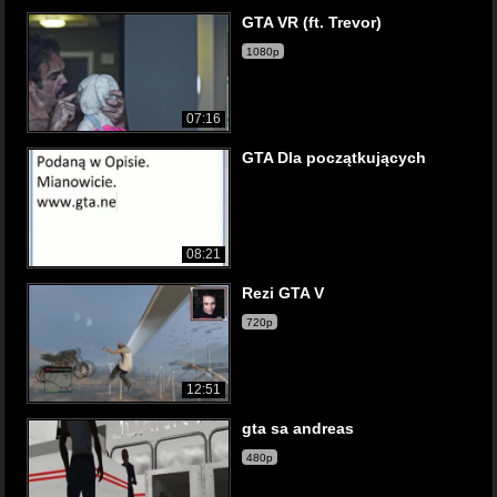
GTA VR (ft. Trevor)
1080p
07:16
GTA Dla początkujących
08:21
Rezi GTA V
720p
12:51
gta sa andreas
480p