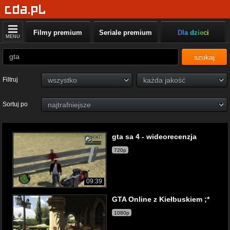
Filmy premium
Seriale premium
Dla dzieci
MENU
szukaj
Filtruj
Sortuj po
gta sa 4 - wideorecenzja
720p
09:39
GTA Online z Kiełbuskiem ;*
1080p