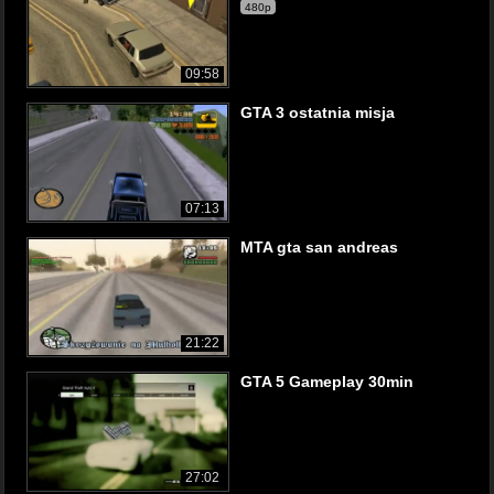
480p
09:58
GTA 3 ostatnia misja
07:13
MTA gta san andreas
21:22
GTA 5 Gameplay 30min
27:02