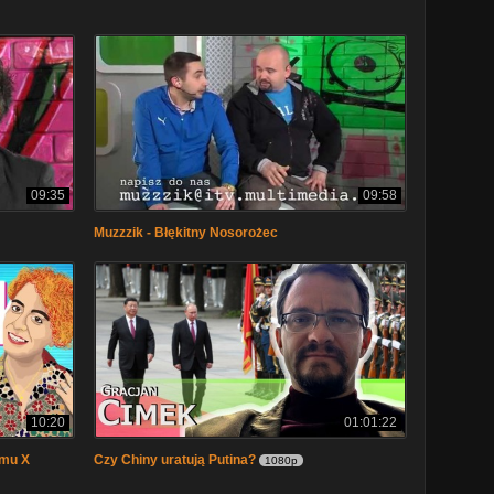
09:35
09:58
Muzzzik - Błękitny Nosorożec
10:20
01:01:22
omu X
Czy Chiny uratują Putina?
1080p