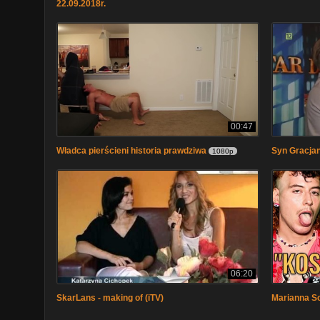
22.09.2018r.
00:47
Władca pierścieni historia prawdziwa
Syn Gracja
1080p
06:20
SkarLans - making of (iTV)
Marianna S