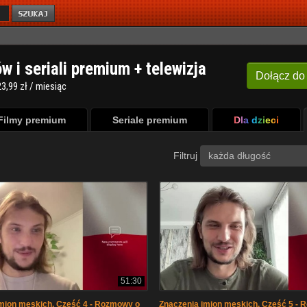
ów i seriali premium + telewizja
Dołącz
do
3,99 zł / miesiąc
Filmy premium
Seriale premium
Dla dzieci
Filtruj
każda długość
51:30
mion męskich. Część 4 - Rozmowy o
Znaczenia imion męskich. Część 5 -