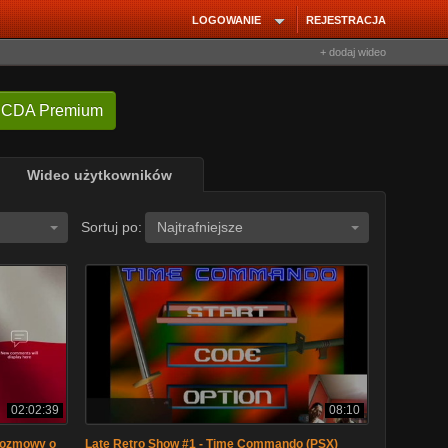
LOGOWANIE
REJESTRACJA
+ dodaj wideo
 CDA Premium
Wideo użytkowników
Sortuj po:
Najtrafniejsze
02:02:39
08:10
 Rozmowy o
Late Retro Show #1 - Time Commando (PSX)