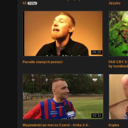
#2
Języku
720p
09:20
Parodie znanych postaci
FAR CRY 3:
by tvonline
02:11
Wypowiedzi po meczu Czarni - Artka 2:4 -
Kupka