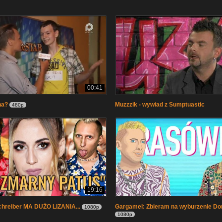
00:41
na?
Muzzzik - wywiad z Sumptuastic
480p
19:16
chreiber MA DUŻO LIZANIA...
Gargamel: Zbieram na wyburzenie D
1080p
1080p