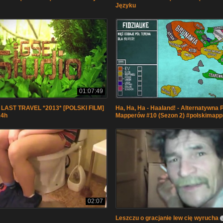
Języku
01:07:49
 LAST TRAVEL *2013* [POLSKI FILM]
Ha, Ha, Ha - Haaland! - Alternatywna 
24h
Mapperów #10 (Sezon 2) #polskimapp
02:07
Leszczu o gracjanie lew cię wyrucha