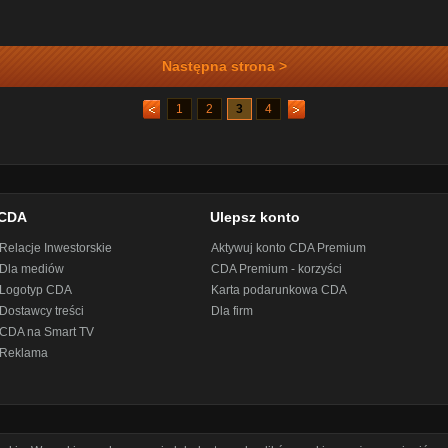
Następna strona >
1
2
3
4
CDA
Ulepsz konto
Relacje Inwestorskie
Aktywuj konto CDA Premium
Dla mediów
CDA Premium - korzyści
Logotyp CDA
Karta podarunkowa CDA
Dostawcy treści
Dla firm
CDA na Smart TV
Reklama