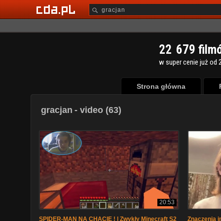
2
2
6
7
9
film
w super cenie już od 2
Strona główna
gracjan
- video (63)
20:53
SPIDER-MAN NA CHACIE ! | Zwykły Minecraft S2
Znaczenia i