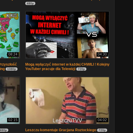
480p
08:24
04:30
Przyszłość
Mogą wyłączyć internet w każdej CHWILI ! Kolejny
ing
YouTuber pracuje dla Telewizji
1080p
720p
02:15
04:02
Leszczu komentuje Gracjana Roztockiego
480p
720p