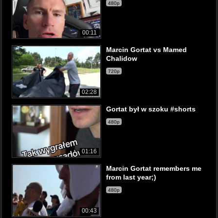
480p
00:11
Marcin Gortat vs Mamed
Chalidow
720p
02:28
Gortat był w szoku #shorts
480p
01:16
Marcin Gortat remembers me
from last year;)
480p
00:43