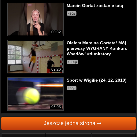
Marcin Gortat zostanie tatą
480p
00:32
Olałem Marcina Gortata! Mój
pierwszy WYGRANY Konkurs
Wsadów! #dunkstory
1080p
09:26
Sport w Wigilię (24. 12. 2019)
480p
03:03
Jeszcze jedna strona ➞