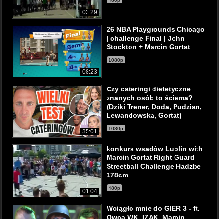
480p
03:29
26 NBA Playgrounds Chicago
| challenge Final | John
Stockton + Marcin Gortat
1080p
08:23
Czy cateringi dietetyczne
znanych osób to ściema?
(Dziki Trener, Doda, Pudzian,
Lewandowska, Gortat)
1080p
35:01
konkurs wsadów Lublin with
Marcin Gortat Right Guard
Streetball Challenge Hadzbe
178cm
480p
01:04
Wciągło mnie do GIER 3 - ft.
Owca WK, IZAK, Marcin