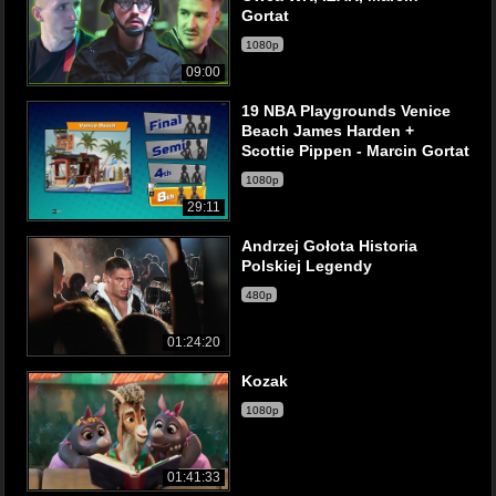
Gortat
1080p
09:00
19 NBA Playgrounds Venice
Beach James Harden +
Scottie Pippen - Marcin Gortat
1080p
29:11
Andrzej Gołota Historia
Polskiej Legendy
480p
01:24:20
Kozak
1080p
01:41:33