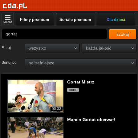
Filmy premium
Seriale premium
Dla dzieci
MENU
szukaj
Filtruj
Sortuj po
Gortat Mistrz
1080p
00:33
Marcin Gortat oberwał!