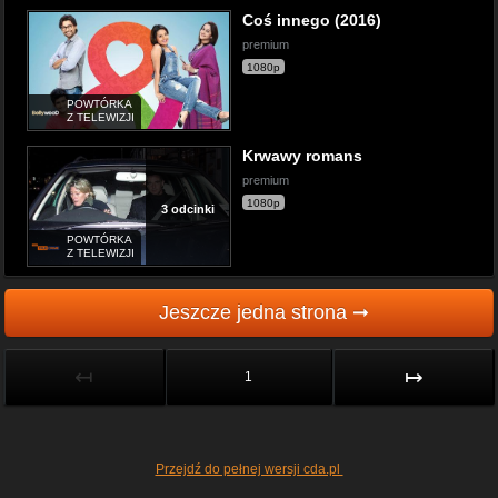
Coś innego (2016)
premium
1080p
POWTÓRKA
Z TELEWIZJI
Krwawy romans
premium
1080p
3 odcinki
POWTÓRKA
Z TELEWIZJI
Jeszcze jedna strona ➞
↤
↦
1
Przejdź do pełnej wersji cda.pl