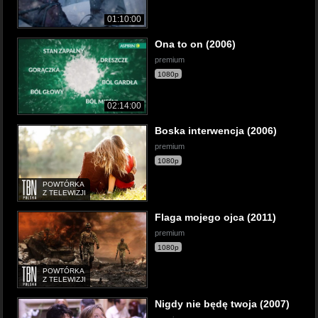
01:10:00
Ona to on (2006)
premium
1080p
02:14:00
Boska interwencja (2006)
premium
1080p
POWTÓRKA
Z TELEWIZJI
Flaga mojego ojca (2011)
premium
1080p
POWTÓRKA
Z TELEWIZJI
Nigdy nie będę twoja (2007)