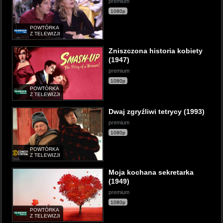
premium
1080p
POWTÓRKA
Z TELEWIZJI
Zniszczona historia kobiety
(1947)
premium
1080p
POWTÓRKA
Z TELEWIZJI
Dwaj zgryźliwi tetrycy (1993)
premium
1080p
POWTÓRKA
Z TELEWIZJI
Moja kochana sekretarka
(1949)
premium
1080p
POWTÓRKA
Z TELEWIZJI