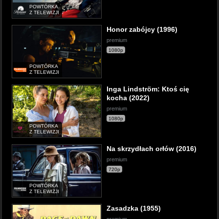
POWTÓRKA
Z TELEWIZJI
Honor zabójcy (1996)
premium
1080p
POWTÓRKA
Z TELEWIZJI
Inga Lindström: Ktoś cię
kocha (2022)
premium
1080p
POWTÓRKA
Z TELEWIZJI
Na skrzydłach orłów (2016)
premium
720p
POWTÓRKA
Z TELEWIZJI
Zasadzka (1955)