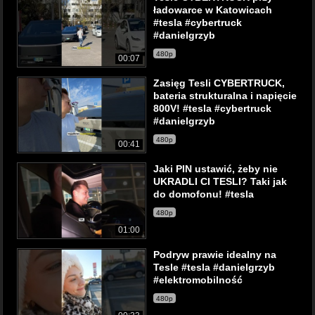
ładowarce w Katowicach
#tesla #cybertruck
#danielgrzyb
480p
00:07
Zasięg Tesli CYBERTRUCK,
bateria strukturalna i napięcie
800V! #tesla #cybertruck
#danielgrzyb
480p
00:41
Jaki PIN ustawić, żeby nie
UKRADLI CI TESLI? Taki jak
do domofonu! #tesla
480p
01:00
Podryw prawie idealny na
Tesle #tesla #danielgrzyb
#elektromobilność
480p