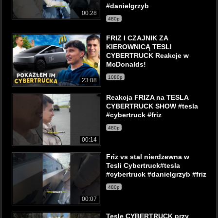
#danielgrzyb
00:28
480p
FRIZ I CZAJNIK ZA
KIEROWNICĄ TESLI
CYBERTRUCK Reakcje w
McDonalds!
1080p
23:08
Reakcja FRIZA na TESLA
CYBERTRUCK SHOW #tesla
#cybertruck #friz
480p
00:14
Friz vs stal nierdzewna w
Tesli Cybertruck#tesla
#cybertruck #danielgrzyb #friz
480p
00:07
Tesle CYBERTRUCK przy