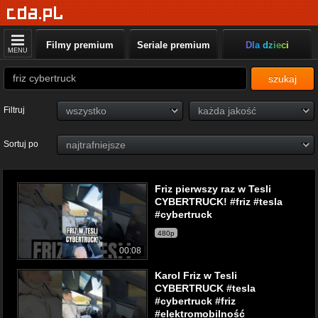
Filmy premium
Seriale premium
Dla dzieci
MENU
szukaj
Filtruj
Sortuj po
Friz pierwszy raz w Tesli
CYBERTRUCK! #friz #tesla
#cybertruck
480p
00:08
Karol Friz w Tesli
CYBERTRUCK #tesla
#cybertruck #friz
#elektromobilność