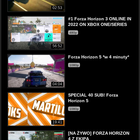
02:53
#1 Forza Horizon 3 ONLINE IN
2022 ON XBOX ONE/SERIES
480p
56:52
Forza Horizon 5 *w 4 minuty*
1080p
04:04
SPECIAL 40 SUB! Forza
Horizon 5
1080p
19:41
[NA ŻYWO] FORZA HORIZON
4 Z EKIPĄ