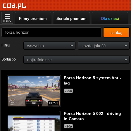
Filmy premium
Seriale premium
Dla dzieci
MENU
szukaj
Filtruj
Sortuj po
Forza Horizon 5 system Anti-
lag
720p
00:53
Forza Horizon 5 002 - driving
in Camaro
480p