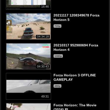
16:46
20211117 1208349678 Forza
Horizon 5
720p
04:34:18
20210317 952980694 Forza
Horizon 4
1080p
04:30:43
Forza Horizon 3 OFFLINE
GAMEPLAY
480p
49:31
Forza Horizon: The Movie
(2024) PL