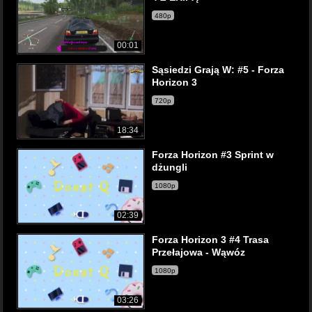
480p
00:01
Sąsiedzi Grają W: #5 - Forza
Horizon 3
720p
18:34
Forza Horizon #3 Sprint w
dżungli
1080p
02:39
Forza Horizon 3 #4 Trasa
Przełajowa - Wąwóz
1080p
03:26