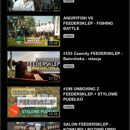
1080p
01:27:10
ANGRYFISH VS
FEEDERSKLEP - FISHING
BATTLE
1080p
24:48
#153 Zawody FEEDERSKLEP -
Batorówka - relacja
1080p
17:53
#198 UNBOXING Z
FEEDERSKLEP + STYLOWE
PUDEŁKO
1080p
10:26
SALON FEEDERSKLEP -
KONKURS ( ROZWIŃ OPIS)