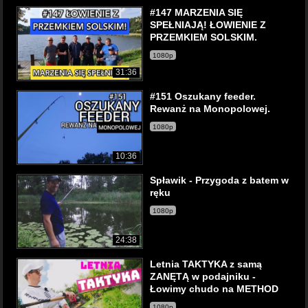
#147 MARZENIA SIĘ
SPEŁNIAJĄ! ŁOWIENIE Z
PRZEMKIEM SOLSKIM.
1080p
31:36
#151 Oszukany feeder.
Rewanż na Monopolowej.
1080p
10:36
Spławik - Przygoda z batem w
ręku
1080p
24:38
Letnia TAKTYKA z samą
ZANĘTĄ w podajniku -
Łowimy chudo na METHOD
1080p