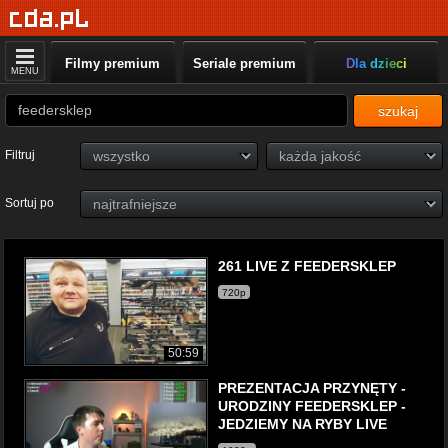
Filmy premium
Seriale premium
Dla dzieci
MENU
szukaj
Filtruj
Sortuj po
261 LIVE Z FEEDERSKLEP
720p
50:59
PREZENTACJA PRZYNĘTY -
URODZINY FEEDERSKLEP -
JEDZIEMY NA RYBY LIVE