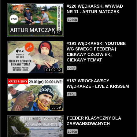
#220 WĘDKARSKI WYWIAD
NR 11 - ARTUR MATCZAK
1080p
41:31
#191 WĘDKARSKI YOUTUBE
WG SIWEGO FEEDERA |
CIEKAWY CZŁOWIEK,
CIEKAWY TEMAT
720p
01:02:32
#187 WROCŁAWSCY
WĘDKARZE - LIVE Z KRISSEM
720p
58:59
FEEDER KLASYCZNY DLA
ZAAWANSOWANYCH
1080p