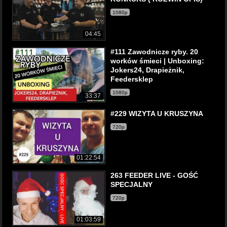
1080p
04:45
#111 Zawodnicze ryby. 20
worków śmieci | Unboxing:
Jokers24, Drapieżnik,
Feedersklep
1080p
33:37
#229 WIZYTA U KRUSZYNA
720p
01:22:54
263 FEEDER LIVE - GOŚĆ
SPECJALNY
720p
01:03:59