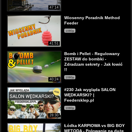
47:14
Wiosenny Poradnik Method
Feeder
1080p
41:51
Bomb i Pellet - Regulowany
ZESTAW do bombki -
Zdradzam sekrety - Jak łowić
!!
1080p
40:24
#230 Jak wygląda SALON
WĘDKARSKI? |
Feedersklep.pl
1080p
28:30
Łódka KARPIOWA vs BIG BOY
METODA - Polowanie na duże