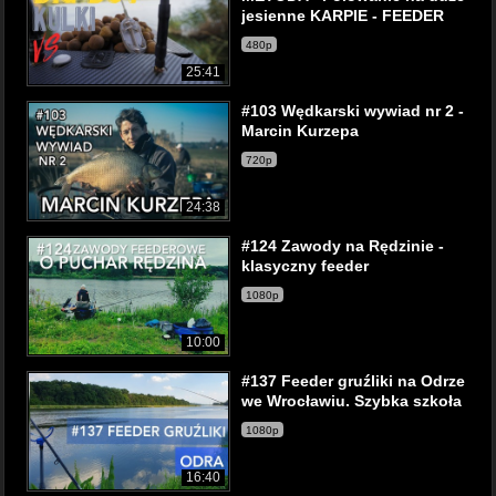
jesienne KARPIE - FEEDER
480p
25:41
#103 Wędkarski wywiad nr 2 -
Marcin Kurzepa
720p
24:38
#124 Zawody na Rędzinie -
klasyczny feeder
1080p
10:00
#137 Feeder gruźliki na Odrze
we Wrocławiu. Szybka szkoła
1080p
16:40