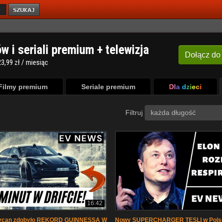
ów i seriali premium + telewizja
Dołącz
do
3,99 zł / miesiąc
Filmy premium
Seriale premium
Dla dzieci
Filtruj
każda długość
16:42
aycan zdobyło REKORD GUINNESSA W
Nowy SUPERCHARGER TESLI w Polsc