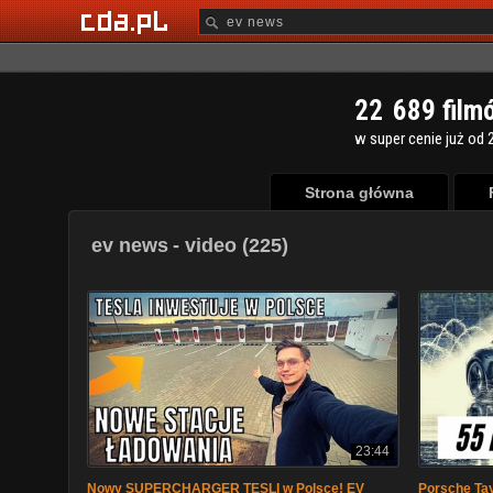
2
2
6
8
9
film
w super cenie już od 2
Strona główna
ev news
- video (225)
23:44
Nowy SUPERCHARGER TESLI w Polsce! EV
Porsche T