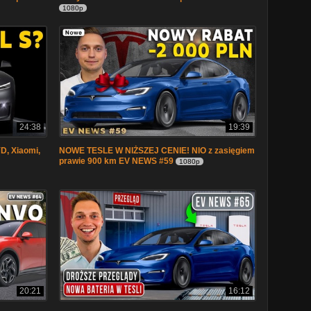
1080p
24:38
19:39
YD, Xiaomi,
NOWE TESLE W NIŻSZEJ CENIE! NIO z zasięgiem
prawie 900 km EV NEWS #59
1080p
20:21
16:12