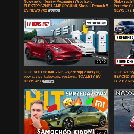
Nowy salon Tesli w Poznaniu i Wrocławiu!
Słaby ruch
ELEKTRYCZNE LAMBORGHINI, Skoda i Renault 5
Porsche Cay
EV NEWS #62
NEWS #72
1080p
23:32
Tesle AUTONOMICZNIE wyjeżdżają z fabryki, a
Tesla wstrz
pewna sieć ładowania postawi... TOALETY EV
REKORD SP
NEWS #67
ID. 2 EV N
1080p
15:43