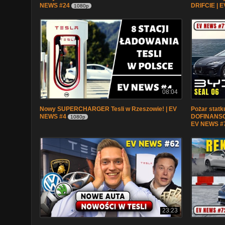
NEWS #24
DRIFCIE | 
1080p
08:04
Nowy SUPERCHARGER Tesli w Rzeszowie! | EV
Pożar stat
NEWS #4
DOFINANSOW
1080p
EV NEWS #
23:23