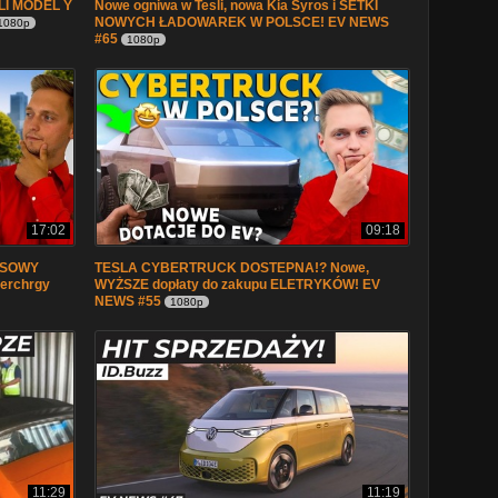
SLI MODEL Y
Nowe ogniwa w Tesli, nowa Kia Syros i SETKI
NOWYCH ŁADOWAREK W POLSCE! EV NEWS
1080p
#65
1080p
17:02
09:18
USOWY
TESLA CYBERTRUCK DOSTEPNA!? Nowe,
perchrgy
WYŻSZE dopłaty do zakupu ELETRYKÓW! EV
NEWS #55
1080p
11:29
11:19