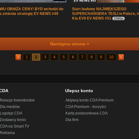
WU OBNIŻA CENY! BYD wchodzi do
Start budowy NAJWIĘKSZEGO
a zmienia strategię EV NEWS #49
SUPERCHARGERA TESLI w Polsce, no
Kia EV9 EV NEWS #51
1080p
Następna strona >
1
2
3
4
5
6
7
8
9
10
CDA
Ulepsz konto
Relacje Inwestorskie
Aktywuj konto CDA Premium
Dla mediów
CDA Premium - korzyści
Logotyp CDA
Karta podarunkowa CDA
Dostawcy treści
Dla firm
CDA na Smart TV
Reklama