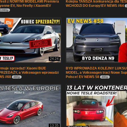
 Tesli z NOWYMI MODELAMI Premiera
Kolejna TAŃSZA konkurencja dla TE
enne EV, Nio Firefly i XiaomiEV
WCHODZI DO Europy!EV NEWS #64
1080p
24:24
ymuje sprzedaż! Xiaomi BIJE
BYD WPROWADZA KOLEJNY LUKS
RZEDAŻY, a Volkswagen wprowadzi
MODEL, a Volkswagen traci Nowe Su
EWS #68
Polsce! EV NEWS 58
480p
480p
13:35