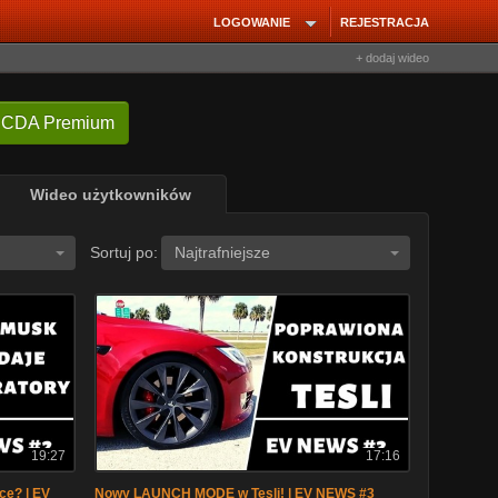
LOGOWANIE
REJESTRACJA
+ dodaj wideo
 CDA Premium
Wideo użytkowników
Sortuj po:
Najtrafniejsze
19:27
17:16
e? | EV
Nowy LAUNCH MODE w Tesli! | EV NEWS #3