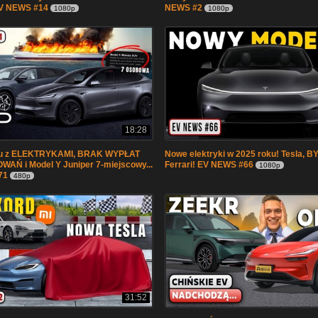
EV NEWS #14
NEWS #2
1080p
1080p
18:28
ku z ELEKTRYKAMI, BRAK WYPŁAT
Nowe elektryki w 2025 roku! Tesla, B
AŃ i Model Y Juniper 7-miejscowy...
Ferrari! EV NEWS #66
1080p
71
480p
31:52