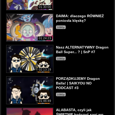
01:30:00
DAIMA: dlaczego RÓWNIEŻ
poniosła klęskę?
1080p
01:24:23
Nasz ALTERNATYWNY Dragon
Ball Super... ? | SnP #7
1080p
02:13:19
PORZĄDKUJEMY Dragon
Balla! | SAIKYOU NO
PODCAST #3
1080p
01:46:49
ALABASTA, czyli jak
ŚWIETNIE kończyć sagi wg