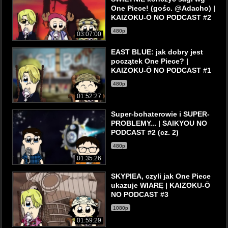
One Piece! (gośc. @Adacho) |
KAIZOKU-Ō NO PODCAST #2
480p
03:07:00
EAST BLUE: jak dobry jest
początek One Piece? |
KAIZOKU-Ō NO PODCAST #1
480p
01:52:27
Super-bohaterowie i SUPER-
PROBLEMY... | SAIKYOU NO
PODCAST #2 (cz. 2)
480p
01:35:26
SKYPIEA, czyli jak One Piece
ukazuje WIARĘ | KAIZOKU-Ō
NO PODCAST #3
1080p
01:59:29