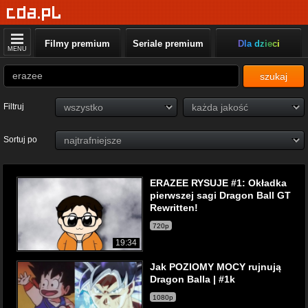
Filmy premium
Seriale premium
Dla dzieci
MENU
szukaj
Filtruj
Sortuj po
ERAZEE RYSUJE #1: Okładka
pierwszej sagi Dragon Ball GT
Rewritten!
720p
19:34
Jak POZIOMY MOCY rujnują
Dragon Balla | #1k
1080p