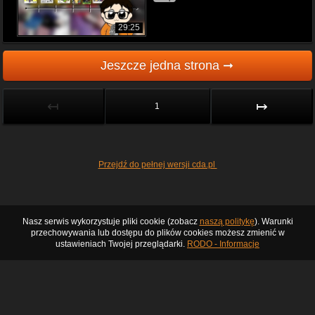
29:25
Jeszcze jedna strona ➞
↤
↦
1
Przejdź do pełnej wersji cda.pl
Nasz serwis wykorzystuje pliki cookie (zobacz
naszą politykę
). Warunki
przechowywania lub dostępu do plików cookies możesz zmienić w
ustawieniach Twojej przeglądarki.
RODO - Informacje