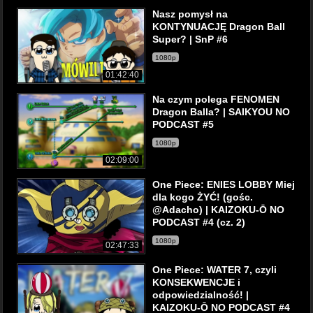
Nasz pomysł na
KONTYNUACJĘ Dragon Ball
Super? | SnP #6
1080p
01:42:40
Na czym polega FENOMEN
Dragon Balla? | SAIKYOU NO
PODCAST #5
1080p
02:09:00
One Piece: ENIES LOBBY Miej
dla kogo ŻYĆ! (gośc.
@Adacho) | KAIZOKU-Ō NO
PODCAST #4 (cz. 2)
1080p
02:47:33
One Piece: WATER 7, czyli
KONSEKWENCJE i
odpowiedzialność! |
KAIZOKU-Ō NO PODCAST #4