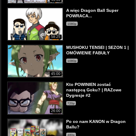
A więc Dragon Ball Super
POWRACA...
1080p
58:25
MUSHOKU TENSEI | SEZON 1 |
OMÓWIENIE FABUŁY
1080p
45:00
Kto POWINIEN zostać
następcą Goku? | RAZowe
Dygresje #2
720p
26:00
Po co nam KANON w Dragon
Ballu?
480p