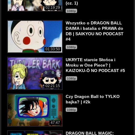
(cz. 1)
02:19:29
1080p
Wszystko o DRAGON BALL
DAIMA i batalia o PRAWA do
DB | SAIKYOU NO PODCAST
#4
1080p
01:33:50
UKRYTE starcie Słońca i
Mroku w One Piece? |
KAIZOKU-Ō NO PODCAST #5
1080p
02:21:15
Czy Dragon Ball to TYLKO
bajka? | #2k
1080p
47:47
DRAGON BALL MAGIC: