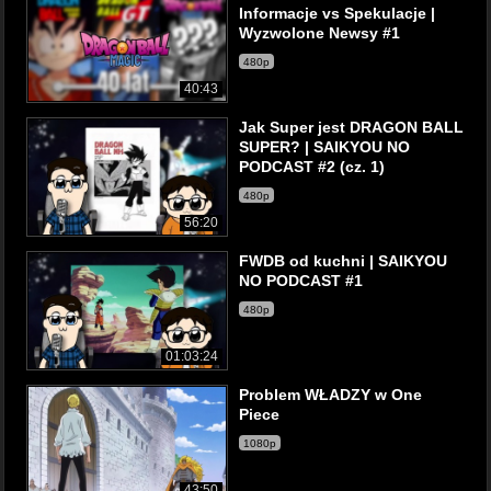
Informacje vs Spekulacje |
Wyzwolone Newsy #1
480p
40:43
Jak Super jest DRAGON BALL
SUPER? | SAIKYOU NO
PODCAST #2 (cz. 1)
480p
56:20
FWDB od kuchni | SAIKYOU
NO PODCAST #1
480p
01:03:24
Problem WŁADZY w One
Piece
1080p
43:50