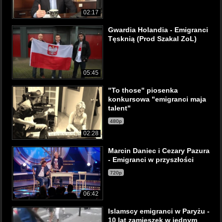
02:17
Gwardia Holandia - Emigranci
Tęsknią (Prod Szakal ZoL)
05:45
"To those" piosenka
konkursowa "emigranci maja
talent"
480p
02:28
Marcin Daniec i Cezary Pazura
- Emigranci w przyszłości
720p
06:42
Islamscy emigranci w Paryżu -
10 lat zamieszek w jednym