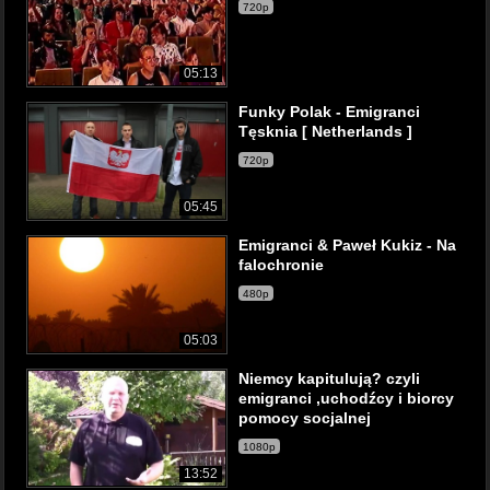
720p
05:13
Funky Polak - Emigranci
Tęsknia [ Netherlands ]
720p
05:45
Emigranci & Paweł Kukiz - Na
falochronie
480p
05:03
Niemcy kapitulują? czyli
emigranci ,uchodźcy i biorcy
pomocy socjalnej
1080p
13:52