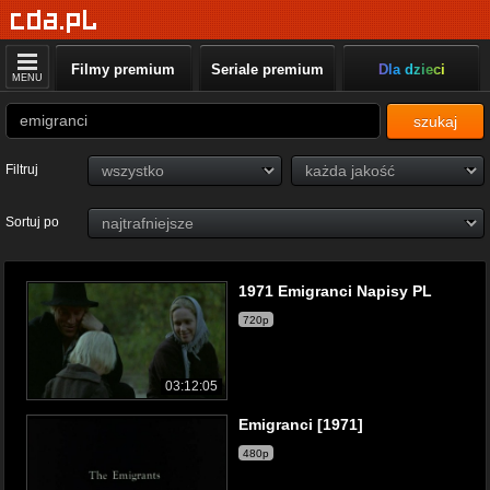
Filmy premium
Seriale premium
Dla dzieci
MENU
szukaj
Filtruj
Sortuj po
1971 Emigranci Napisy PL
720p
03:12:05
Emigranci [1971]
480p