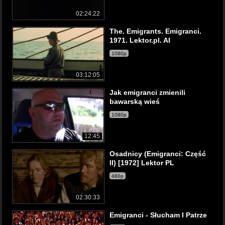
02:24:22
The. Emigrants. Emigranci.
1971. Lektor.pl. AI
1080p
03:12:05
Jak emigranci zmienili
bawarską wieś
1080p
12:45
Osadnicy (Emigranci: Część
II) [1972] Lektor PL
480p
02:30:33
Emigranci - Słucham I Patrze