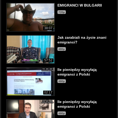
EMIGRANCI W BULGARII
720p
38:07
Jak zarabiali na życie znani
emigranci?
480p
57:52
Ile pieniędzy wysyłają
emigranci z Polski
480p
02:17
Ile pieniędzy wysyłają
emigranci z Polski
480p