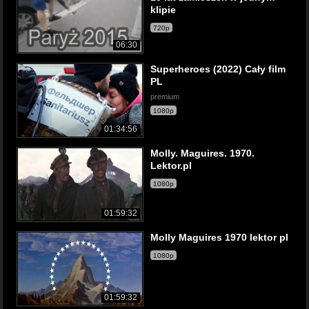
klipie
720p
06:30
Superheroes (2022) Cały film
PL
premium
1080p
01:34:56
Molly. Maguires. 1970.
Lektor.pl
1080p
01:59:32
Molly Maguires 1970 lektor pl
1080p
01:59:32