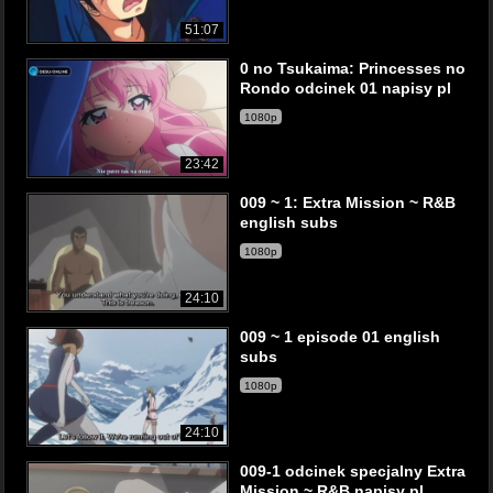
51:07
0 no Tsukaima: Princesses no
Rondo odcinek 01 napisy pl
1080p
23:42
009 ~ 1: Extra Mission ~ R&B
english subs
1080p
24:10
009 ~ 1 episode 01 english
subs
1080p
24:10
009-1 odcinek specjalny Extra
Mission ~ R&B napisy pl