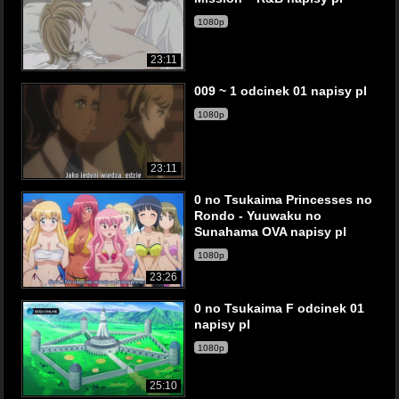
1080p
23:11
009 ~ 1 odcinek 01 napisy pl
1080p
23:11
0 no Tsukaima Princesses no
Rondo - Yuuwaku no
Sunahama OVA napisy pl
1080p
23:26
0 no Tsukaima F odcinek 01
napisy pl
1080p
25:10