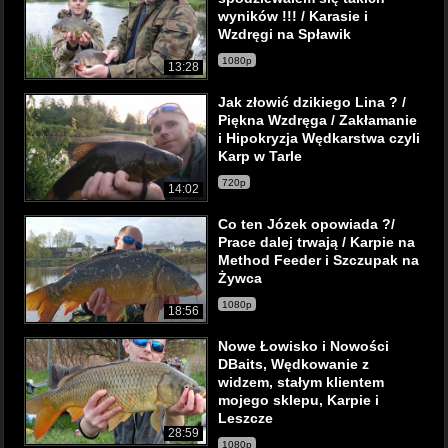
wyników !!! / Karasie i
Wzdręgi na Spławik
1080p
13:28
Jak złowić dzikiego Lina ? /
Piękna Wzdręga / Zakłamanie
i Hipokryzja Wędkarstwa czyli
Karp w Tarle
720p
14:02
Co ten Józek opowiada ?/
Prace dalej trwają / Karpie na
Method Feeder i Szczupak na
Żywca
1080p
18:56
Nowe Łowisko i Nowości
DBaits, Wędkowanie z
widzem, stałym klientem
mojego sklepu, Karpie i
Leszcze
28:59
1080p