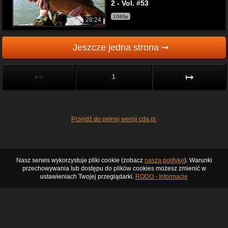
2 - Vol. #53
1080p
28:24
Jeszcze jedna strona ➞
↤
↦
1
Przejdź do pełnej wersji cda.pl
Nasz serwis wykorzystuje pliki cookie (zobacz
naszą politykę
). Warunki
przechowywania lub dostępu do plików cookies możesz zmienić w
ustawieniach Twojej przeglądarki.
RODO - Informacje