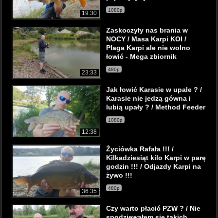
1080p
19:30
Zaskoczyły nas brania w
NOCY / Masa Karpi KOI /
Plaga Karpi ale nie wolno
łowić - Mega zbiornik
480p
23:33
Jak łowić Karasie w upale ? /
Karasie nie jedzą gówna i
lubią upały ? / Method Feeder
1080p
12:38
Życiówka Rafała !!! /
Kilkadziesiąt kilo Karpi w parę
godzin !!! / Odjazdy Karpi na
żywo !!!
480p
36:35
Czy warto płacić PZW ? / Nie
spodziewałem się takich