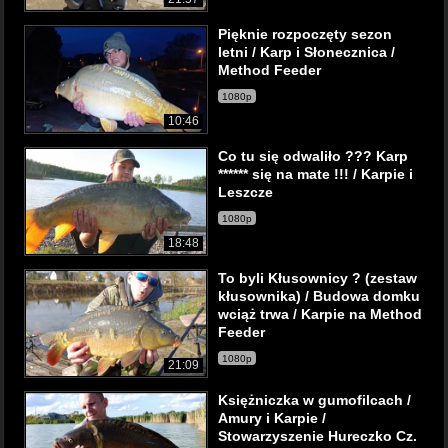
Pięknie rozpoczęty sezon
letni / Karp i Słonecznica /
Method Feeder
1080p
10:46
Co tu się odwaliło ??? Karp
****** się na mate !!! / Karpie i
Leszcze
1080p
18:48
To byli Kłusownicy ? (zestaw
kłusownika) / Budowa domku
wciąż trwa / Karpie na Method
Feeder
1080p
21:09
Księżniczka w gumofilcach /
Amury i Karpie /
Stowarzyszenie Hureczko Cz.