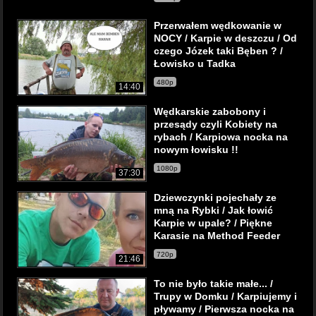
Przerwałem wędkowanie w
NOCY / Karpie w deszczu / Od
czego Józek taki Bęben ? /
Łowisko u Tadka
480p
14:40
Wędkarskie zabobony i
przesądy czyli Kobiety na
rybach / Karpiowa nocka na
nowym łowisku !!
1080p
37:30
Dziewczynki pojechały ze
mną na Rybki / Jak łowić
Karpie w upale? / Piękne
Karasie na Method Feeder
720p
21:46
To nie było takie małe... /
Trupy w Domku / Karpiujemy i
pływamy / Pierwsza nocka na