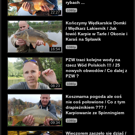
rybach ...
1080p
22:27
Kończymy Wędkarskie Domki
/ Wędkarz Lakiernik / Jak
łowić Karpie w Tarle / Okonie i
Karaś na Spławik
1080p
16:54
PZW traci kolejne wody na
rzecz Wód Polskich !!! / 25
nowych obwodów / Co dalej z
PZW ?
1080p
08:23
Koszmarna pogoda ale coś
nie coś połowione / Co z tym
drapieżnikiem ??? /
Karpiowanie ze Spinningiem
1080p
09:34
Wieczorem zaczęło się dziać /