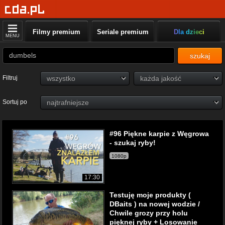
Filmy premium
Seriale premium
Dla dzieci
MENU
szukaj
Filtruj
Sortuj po
#96 Piękne karpie z Węgrowa
- szukaj ryby!
1080p
17:30
Testuję moje produkty (
DBaits ) na nowej wodzie /
Chwile grozy przy holu
pięknej ryby + Losowanie