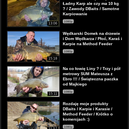
Ładny Karp ale czy ma 10 kg
? / Zawody DBaits / Samotne
Karpiowanie
1080p
13:06
Wędkarski Domek na drzewie
i Dom Wędkarza / Płoć, Karaś i
Karpie na Method Feeder
1080p
15:18
Na co łowię Liny ? / Trzy i pół
metrowy SUM Mateusza z
Ebro !!! / Świąteczna paczka
od Majkiego
1080p
15:11
Rozdaję moje produkty
DBaits / Karpie i Karasie /
Method Feeder / Krótko o
komercjach :)
1080p
21:57