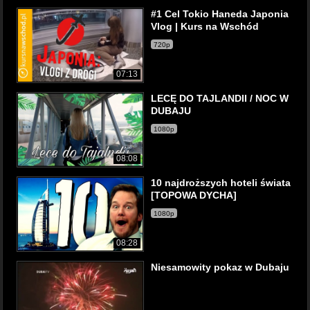
#1 Cel Tokio Haneda Japonia
Vlog | Kurs na Wschód
720p
07:13
LECĘ DO TAJLANDII / NOC W
DUBAJU
1080p
08:08
10 najdroższych hoteli świata
[TOPOWA DYCHA]
1080p
08:28
Niesamowity pokaz w Dubaju