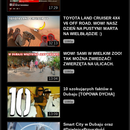
17:29
TOYOTA LAND CRUISER 4X4
V6 OFF ROAD. WOW! NASZ
DZIEŃ NA PUSTYNI! MARTA
NA WIELBŁĄDZIE :)
1080p
32:13
WOW! SAMI W WIELKIM ZOO!
TAK MOŻNA ZWIEDZAĆ!
ZWIERZĘTA NA ULICACH.
1080p
13:04
10 szokujących faktów o
Dubaju [TOPOWA DYCHA]
1080p
13:09
Smart City w Dubaju oraz
#DzielnicaPrzyszłość