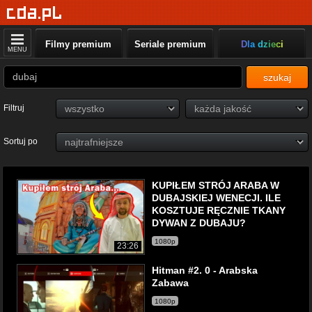
Filmy premium
Seriale premium
Dla dzieci
MENU
szukaj
Filtruj
Sortuj po
KUPIŁEM STRÓJ ARABA W
DUBAJSKIEJ WENECJI. ILE
KOSZTUJE RĘCZNIE TKANY
DYWAN Z DUBAJU?
1080p
23:26
Hitman #2. 0 - Arabska
Zabawa
1080p