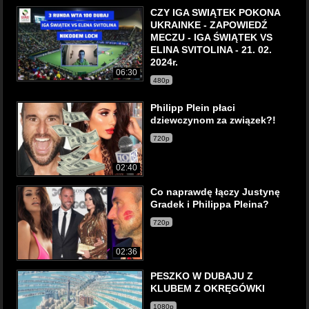
CZY IGA SWIĄTEK POKONA
UKRAINKE - ZAPOWIEDŹ
MECZU - IGA ŚWIĄTEK VS
ELINA SVITOLINA - 21. 02.
2024r.
06:30
480p
Philipp Plein płaci
dziewczynom za związek?!
720p
02:40
Co naprawdę łączy Justynę
Gradek i Philippa Pleina?
720p
02:36
PESZKO W DUBAJU Z
KLUBEM Z OKRĘGÓWKI
1080p