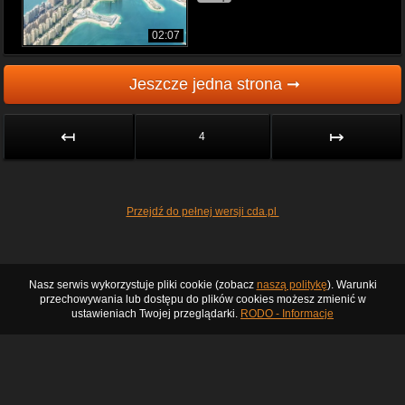
02:07
Jeszcze jedna strona ➞
↤
↦
4
Przejdź do pełnej wersji cda.pl
Nasz serwis wykorzystuje pliki cookie (zobacz
naszą politykę
). Warunki
przechowywania lub dostępu do plików cookies możesz zmienić w
ustawieniach Twojej przeglądarki.
RODO - Informacje