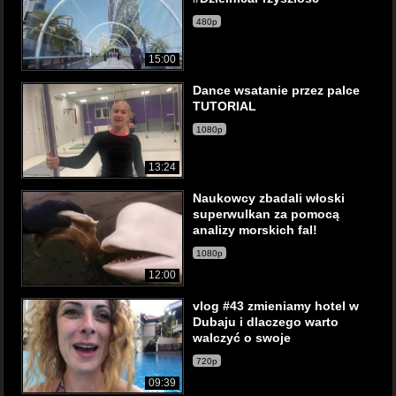
480p
15:00
Dance wsatanie przez palce
TUTORIAL
1080p
13:24
Naukowcy zbadali włoski
superwulkan za pomocą
analizy morskich fal!
1080p
12:00
vlog #43 zmieniamy hotel w
Dubaju i dlaczego warto
walczyć o swoje
720p
09:39