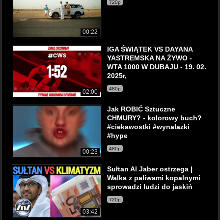
720p
00:22
IGA ŚWIĄTEK VS DAYANA
YASTREMSKA NA ŻYWO -
WTA 1000 W DUBAJU - 19. 02.
2025r,
480p
02:00
Jak ROBIĆ Sztuczne
CHMURY? - kolorowy buch?
#ciekawostki #wynalazki
#hype
480p
00:23
Sułtan Al Jaber ostrzega |
Walka z paliwami kopalnymi
sprowadzi ludzi do jaskiń
720p
03:42