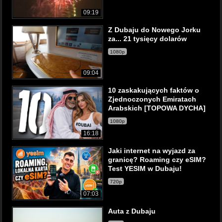
09:19
Z Dubaju do Nowego Jorku
za... 21 tysięcy dolarów
1080p
09:04
10 zaskakujących faktów o
Zjednoczonych Emiratach
Arabskich [TOPOWA DYCHA]
1080p
16:18
Jaki internet na wyjazd za
granicę? Roaming czy eSIM?
Test YESIM w Dubaju!
720p
07:03
Auta z Dubaju