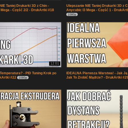
IE Taniej Drukarki 3D z Chin -
Ulepszanie NIE Taniej Drukarki 3D z C
 Mega - Część 2/2 - DrukArtki #18
Anycubic I3 Mega - Część 1 - DrukArt
1080p
12:01
 Temperatura? - PID Tuning Krok po
IDEALNA Pierwsza Warstwa! - Jak Ją 
kArtki #22
Jak To Zrobić Mądrze? - DrukArtki #2
1080p