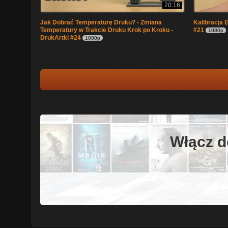
20:16
Jak Dobrać Temperaturę Druku? - Zmiana
Kalibracja 
Temperatury w Trakcie Druku Krok po Kroku -
#21
1080p
DrukArtki #24
1080p
Włącz d