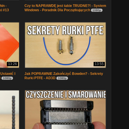
hin -
Czy to NAPRAWDĘ jest takie TRUDNE?! - System
ki #13
Windows - Poradnik Dla Początkujących
1080p
13:26
13:55
Ustawić I
Jak POPRAWNIE Zakończyć Bowden? - Sekrety
9
Rurki PTFE - AD3D
1080p
1080p