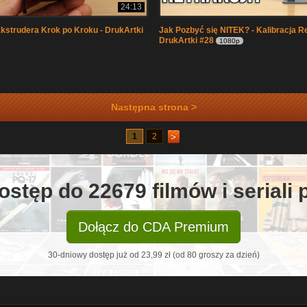
24:13
Ekstrudera Krok po Kroku - DrukArtki
Jak Pozbyć się NITEK? - Kalibracja Re
DrukArtki #28
1080p
Następna strona >
1
2
ostęp do 22679 filmów i seriali
Dołącz do CDA Premium
30-dniowy dostęp już od 23,99 zł (od 80 groszy za dzień)