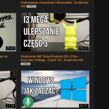
Podstawowe Ustawienia i Wskazówki - DrukArtki
#20
1080p
05:46
05:21
go na
Ulepszanie NIE Taniej Drukarki 3D z Chin -
Anycubic I3 Mega - Część 3/3 - DrukArtki #25
1080p
17:36
02:37