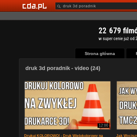
2
2
6
7
9
film
w super cenie już od 2
Strona główna
druk 3d poradnik
- video (24)
12:00
Drukuj KOLOROWO! - Druk Wielokolorowy na
Jak Wycisz