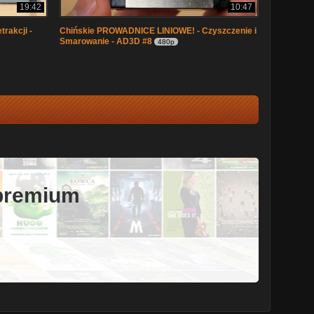
19:42
10:47
trakcji -
Chińskie PROWADNICE LINIOWE! - Czyszczenie i
Smarowanie - AD3D #8
480p
 premium