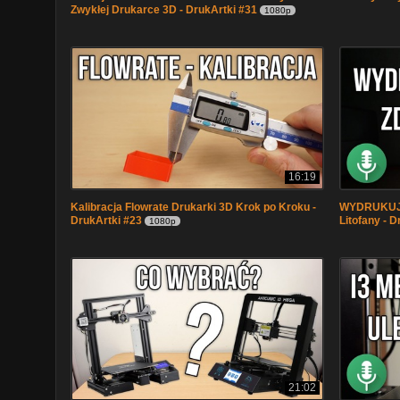
Zwykłej Drukarce 3D - DrukArtki #31
1080p
16:19
Kalibracja Flowrate Drukarki 3D Krok po Kroku -
WYDRUKUJ 
DrukArtki #23
Litofany - D
1080p
21:02