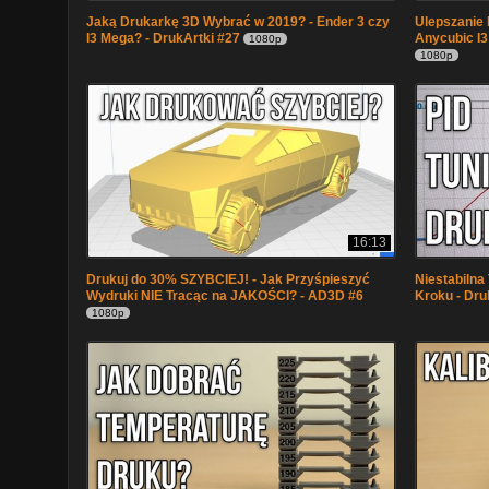
Jaką Drukarkę 3D Wybrać w 2019? - Ender 3 czy
Ulepszanie N
I3 Mega? - DrukArtki #27
Anycubic I3
1080p
1080p
16:13
Drukuj do 30% SZYBCIEJ! - Jak Przyśpieszyć
Niestabilna
Wydruki NIE Tracąc na JAKOŚCI? - AD3D #6
Kroku - Dru
1080p