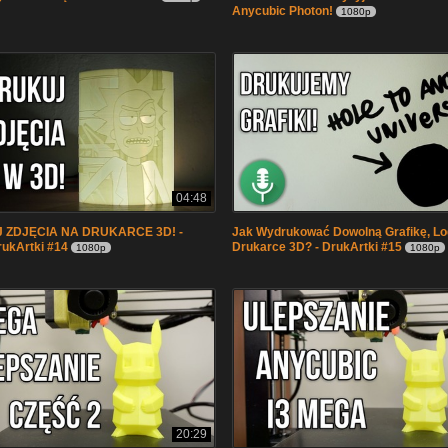
Anycubic Photon!
1080p
04:48
ZDJĘCIA NA DRUKARCE 3D! -
Jak Wydrukować Dowolną Grafikę, Lo
rukArtki #14
Drukarce 3D? - DrukArtki #15
1080p
1080p
20:29