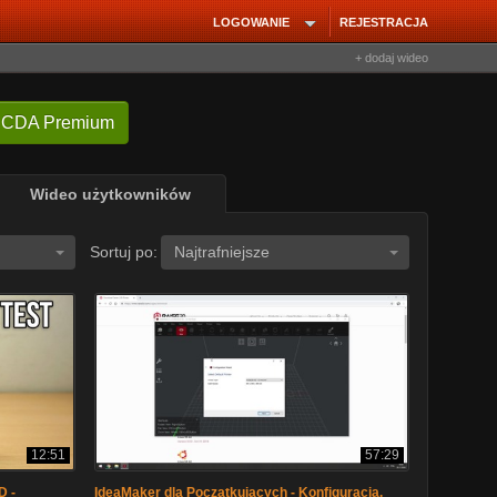
LOGOWANIE
REJESTRACJA
+ dodaj wideo
 CDA Premium
Wideo użytkowników
Sortuj po:
Najtrafniejsze
12:51
57:29
D -
IdeaMaker dla Początkujących - Konfiguracja,