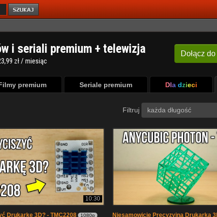
ów i seriali premium + telewizja
Dołącz
do
3,99 zł / miesiąc
Filmy premium
Seriale premium
Dla dzieci
Filtruj
każda długość
10:30
yć Drukarkę 3D? - TMC2208
Niesamowicie Precyzyjna Drukarka 3
1080p