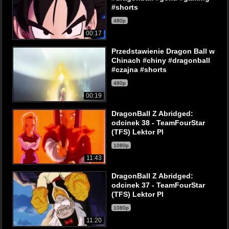
#shorts
480p
00:17
Przedstawienie Dragon Ball w
Chinach #chiny #dragonball
#czajna #shorts
480p
00:19
DragonBall Z Abridged:
odcinek 38 - TeamFourStar
(TFS) Lektor Pl
1080p
11:43
DragonBall Z Abridged:
odcinek 37 - TeamFourStar
(TFS) Lektor Pl
1080p
11:20