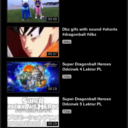
00:49
Dbz gifs with sound #shorts
#dragonball #dbz
480p
00:37
Super Dragonball Heroes
Odcinek 4 Lektor PL
720p
08:19
Super Dragonball Heroes
Odcinek 5 Lektor PL
720p
09:19