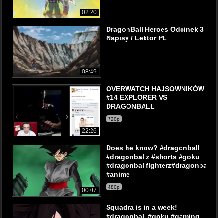
02:20
DragonBall Heroes Odcinek 3
Napisy / Lektor PL
08:49
OVERWATCH HAJSOWNIKÓW
#14 EXPLORER VS
DRAGONBALL
720p
22:26
Does he know? #dragonball
#dragonballz #shorts #goku
#dragonballfighterz#dragonballl
#anime
480p
00:07
Squadra is in a week!
#dragonball #goku #gaming