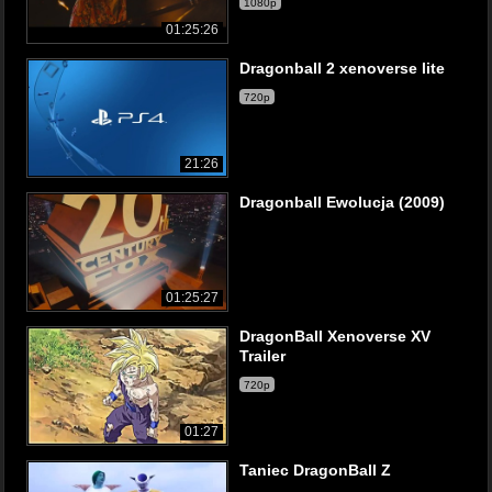
1080p
01:25:26
Dragonball 2 xenoverse lite
720p
21:26
Dragonball Ewolucja (2009)
01:25:27
DragonBall Xenoverse XV
Trailer
720p
01:27
Taniec DragonBall Z