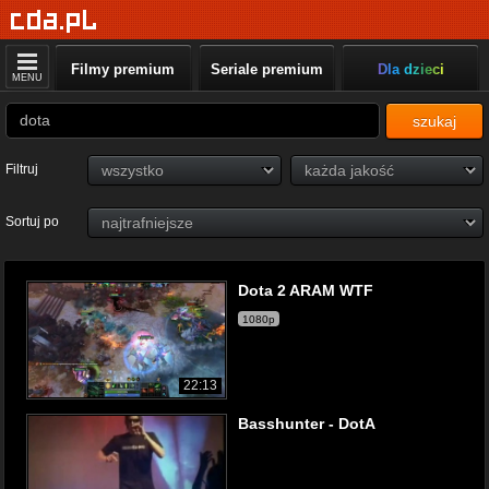
Filmy premium
Seriale premium
Dla dzieci
MENU
szukaj
Filtruj
Sortuj po
Dota 2 ARAM WTF
1080p
22:13
Basshunter - DotA