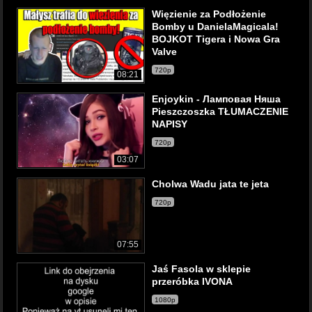
Więzienie za Podłożenie
Bomby u DanielaMagicala!
BOJKOT Tigera i Nowa Gra
Valve
720p
08:21
Enjoykin - Ламповая Няша
Pieszczoszka TŁUMACZENIE
NAPISY
720p
03:07
Cholwa Wadu jata te jeta
720p
07:55
Jaś Fasola w sklepie
przeróbka IVONA
1080p