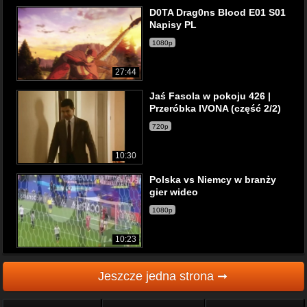
D0TA Drag0ns Blood E01 S01
Napisy PL
1080p
27:44
Jaś Fasola w pokoju 426 |
Przeróbka IVONA (część 2/2)
720p
10:30
Polska vs Niemcy w branży
gier wideo
1080p
10:23
Jeszcze jedna strona ➞