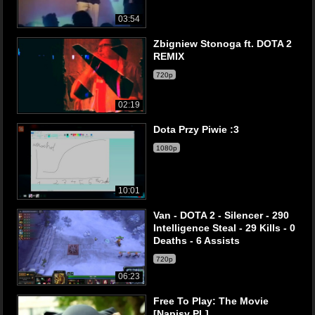
03:54
Zbigniew Stonoga ft. DOTA 2
REMIX
720p
02:19
Dota Przy Piwie :3
1080p
10:01
Van - DOTA 2 - Silencer - 290
Intelligence Steal - 29 Kills - 0
Deaths - 6 Assists
720p
06:23
Free To Play: The Movie
[Napisy PL]