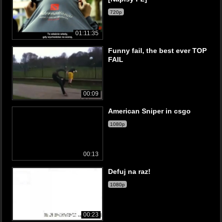
720p
01:11:35
Funny fail, the best ever TOP
FAIL
00:09
American Sniper in csgo
1080p
00:13
Defuj na raz!
1080p
00:23