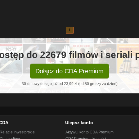
1
ostęp do 22679 filmów i seriali
Dołącz do CDA Premium
30-dniowy dostęp już od 23,99 zł (od 80 groszy za dzień)
CDA
Ulepsz konto
Relacje Inwestorskie
Aktywuj konto CDA Premium
Dla mediów
CDA Premium - korzyści