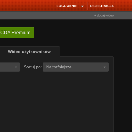
LOGOWANIE
REJESTRACJA
+ dodaj wideo
 CDA Premium
Wideo użytkowników
Sortuj po:
Najtrafniejsze