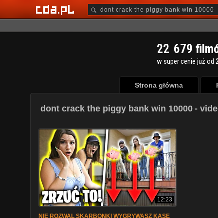
2
2
6
7
9
film
w super cenie już od 2
Strona główna
dont crack the piggy bank win 10000
- vide
12:23
NIE ROZWAL SKARBONKI WYGRYWASZ KASE