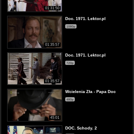
01:31:50
Doc. 1971. Lektor.pl
1080p
01:35:57
Doc. 1971. Lektor.pl
720p
01:35:57
Wcielenia Zła - Papa Doc
480p
45:01
DOC. Schody. 2