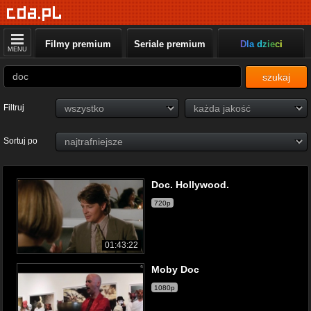
Filmy premium
Seriale premium
Dla dzieci
MENU
szukaj
Filtruj
Sortuj po
Doc. Hollywood.
720p
01:43:22
Moby Doc
1080p