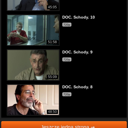
45:05
DOC. Schody. 10
720p
51:58
DOC. Schody. 9
720p
55:09
DOC. Schody. 8
720p
48:50
Jeszcze jedna strona ➞