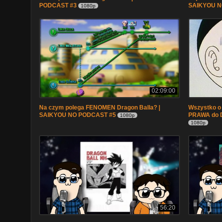
PODCAST #3
SAIKYOU NO
1080p
02:09:00
Na czym polega FENOMEN Dragon Balla? |
Wszystko o
SAIKYOU NO PODCAST #5
PRAWA do 
1080p
1080p
56:20