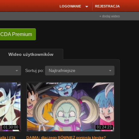
LOGOWANIE
REJESTRACJA
+ dodaj wideo
 CDA Premium
Wideo użytkowników
Sortuj po:
Najtrafniejsze
01:30:00
01:24:23
lla | #1k
DAIMA: dlaczego RÓWNIEŻ poniosła klęskę?