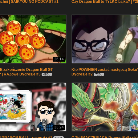
chni | SAIKYOU NO PODCAST #1
Czy Dragon Ball to TYLKO bajka? | #2
26:14
 zakończenie Dragon Ball GT
Kto POWINIEN zostać następcą Goku
? | RAZowe Dygresje #3
Dygresje #2
480p
720p
33:24
 | DRAGON BALL - recenzja #1
O TŁUMACZENIACH Dragon Balla słów
480p