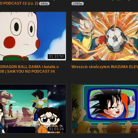
 PODCAST #2 (cz. 2)
480p
1080p
01:33:50
 DRAGON BALL DAIMA i batalia o
Wreszcie skończyłem INAZUMA ELE
DB | SAIKYOU NO PODCAST #4
01:03:24