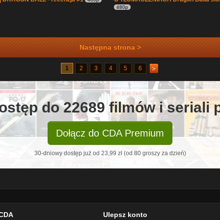
480p
Następna strona >
1
2
3
4
5
6
ostęp do 22689 filmów i seriali
Dołącz do CDA Premium
30-dniowy dostęp już od 23,99 zł (od 80 groszy za dzień)
CDA
Ulepsz konto