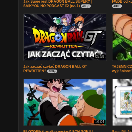
Jak Super jest DRAGON BALL SUPER? |
FWDB od ku
SAIKYOU NO PODCAST #2 (cz. 1)
480p
480p
05:59
Jak zacząć czytać DRAGON BALL GT
TAJEMNICZE
REWRITTEN?
wyjaśnione
480p
16:04
FILOZOFIA (i analiza postaci) SON GOKU |
Saga Pilafa