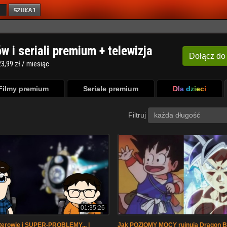
ów i seriali premium + telewizja
Dołącz
do
3,99 zł / miesiąc
Filmy premium
Seriale premium
Dla dzieci
Filtruj
każda długość
01:35:26
terowie i SUPER-PROBLEMY... |
Jak POZIOMY MOCY rujnują Dragon Ba