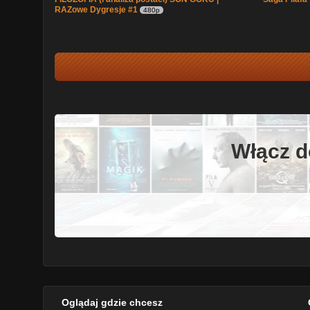
RAZowe Dygresje #1
480p
Włącz d
Oglądaj gdzie chcesz