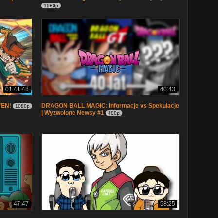
1080p
01:41:48
40:43
VEN!
DRAGON BALL MAGIC: Informacje vs Spekulacje
1080p
| Wyzwolone Newsy #1
480p
47:47
58:25