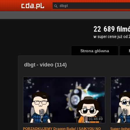
2
2
6
8
9
film
w super cenie już od 2
Strona główna
dbgt
- video (114)
01:46:49
PORZĄDKUJEMY Dragon Balla! | SAIKYOU NO
Super-boha