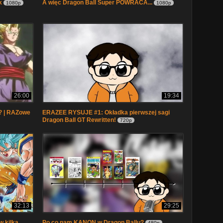
k
A więc Dragon Ball Super POWRACA...
1080p
1080p
26:00
19:34
? | RAZowe
ERAZEE RYSUJE #1: Okładka pierwszej sagi
Dragon Ball GT Rewritten!
720p
32:13
29:25
 kilka
Po co nam KANON w Dragon Ballu?
480p