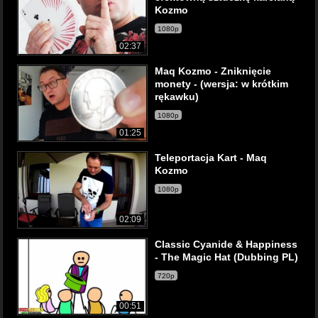
Kozmo
1080p
02:37
Maq Kozmo - Zniknięcie
monety - (wersja: w krótkim
rękawku)
1080p
01:25
Teleportacja Kart - Maq
Kozmo
1080p
02:09
Classic Cyanide & Happiness
- The Magic Hat (Dubbing PL)
720p
00:51