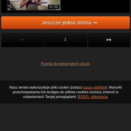
01:50
Jeszcze jedna strona ➞
↤
↦
1
Przejdź do pełnej wersji cda.pl
Nasz serwis wykorzystuje pliki cookie (zobacz
naszą politykę
). Warunki
przechowywania lub dostępu do plików cookies możesz zmienić w
ustawieniach Twojej przeglądarki.
RODO - Informacje