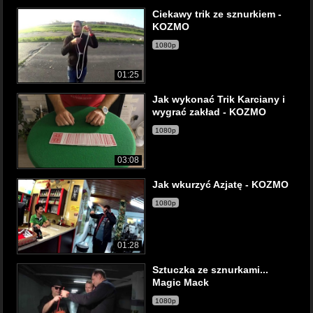
Ciekawy trik ze sznurkiem -
KOZMO
1080p
01:25
Jak wykonać Trik Karciany i
wygrać zakład - KOZMO
1080p
03:08
Jak wkurzyć Azjatę - KOZMO
1080p
01:28
Sztuczka ze sznurkami...
Magic Mack
1080p