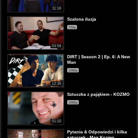
11:16
Szalona iluzja
720p
03:56
DIRT | Season 2 | Ep. 6: A New
Man
1080p
12:36
Sztuczka z pająkiem - KOZMO
1080p
01:10
Pytania & Odpowiedzi i kilka
sztuczek - Maq Kozmo