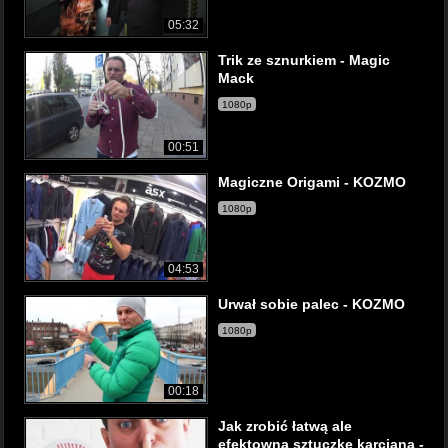
05:32
Trik ze sznurkiem - Magic
Mack
1080p
00:51
Magiczne Origami - KOZMO
1080p
04:53
Urwał sobie palec - KOZMO
1080p
00:18
Jak zrobić łatwą ale
efektowną sztuczkę karcianą -