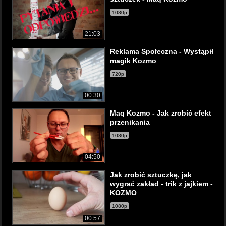
1080p
21:03
Reklama Społeczna - Wystąpił
magik Kozmo
720p
00:30
Maq Kozmo - Jak zrobić efekt
przenikania
1080p
04:50
Jak zrobić sztuczkę, jak
wygrać zakład - trik z jajkiem -
KOZMO
1080p
00:57