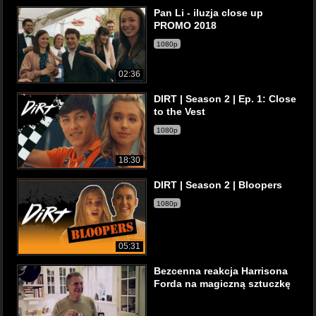
Pan Li - iluzja close up
PROMO 2018
1080p
02:36
DIRT | Season 2 | Ep. 1: Close
to the Vest
1080p
18:30
DIRT | Season 2 | Bloopers
1080p
05:31
Bezcenna reakcja Harrisona
Forda na magiczną sztuczkę