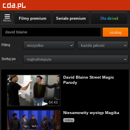
Filmy premium
Seriale premium
Dla dzieci
MENU
szukaj
Filtruj
Sortuj po
David Blaine Street Magic
Parody
04:43
Niesamowity występ Magika
1080p