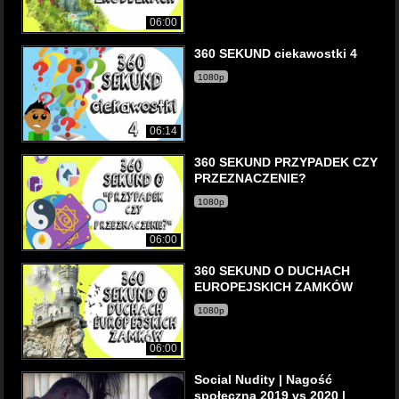
06:00
360 SEKUND ciekawostki 4
1080p
06:14
360 SEKUND PRZYPADEK CZY
PRZEZNACZENIE?
1080p
06:00
360 SEKUND O DUCHACH
EUROPEJSKICH ZAMKÓW
1080p
06:00
Social Nudity | Nagość
społeczna 2019 vs 2020 |