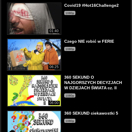
Covid19 #Hot16Challenge2
1080p
01:40
Czego NIE robić w FERIE
1080p
06:25
360 SEKUND O
NAJGORSZYCH DECYZJACH
W DZIEJACH ŚWIATA cz. II
1080p
06:00
360 SEKUND ciekawostki 5
1080p