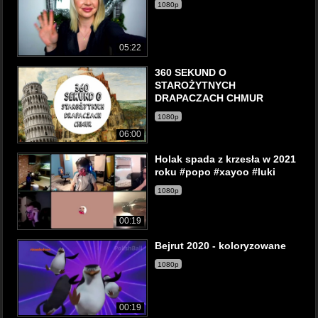
1080p
05:22
360 SEKUND O
STAROŻYTNYCH
DRAPACZACH CHMUR
1080p
06:00
Holak spada z krzesła w 2021
roku #popo #xayoo #luki
1080p
00:19
Bejrut 2020 - koloryzowane
1080p
00:19