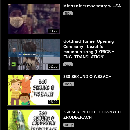
Mierzenie temperatury w USA
480p
00:27
Gotthard Tunnel Opening
Ceremony - beautiful
mountain song (LYRICS +
ENG. TRANSLATION)
720p
02:55
360 SEKUND O WSZACH
1080p
06:00
360 SEKUND O CUDOWNYCH
ŹRÓDEŁKACH
1080p