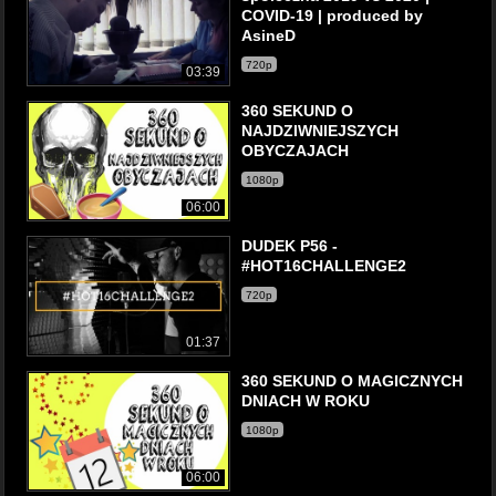
COVID-19 | produced by
AsineD
720p
03:39
360 SEKUND O
NAJDZIWNIEJSZYCH
OBYCZAJACH
1080p
06:00
DUDEK P56 -
#HOT16CHALLENGE2
720p
01:37
360 SEKUND O MAGICZNYCH
DNIACH W ROKU
1080p
06:00