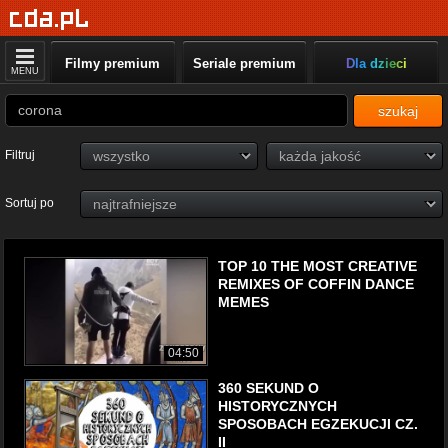
Filmy premium
Seriale premium
Dla dzieci
MENU
szukaj
Filtruj
Sortuj po
TOP 10 THE MOST CREATIVE
REMIXES OF COFFIN DANCE
MEMES
04:50
360 SEKUND O
HISTORYCZNYCH
SPOSOBACH EGZEKUCJI CZ.
II