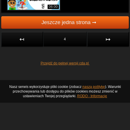
06:00
Jeszcze jedna strona ➞
↤
↦
4
Przejdź do pełnej wersji cda.pl
Nasz serwis wykorzystuje pliki cookie (zobacz
naszą politykę
). Warunki
przechowywania lub dostępu do plików cookies możesz zmienić w
ustawieniach Twojej przeglądarki.
RODO - Informacje