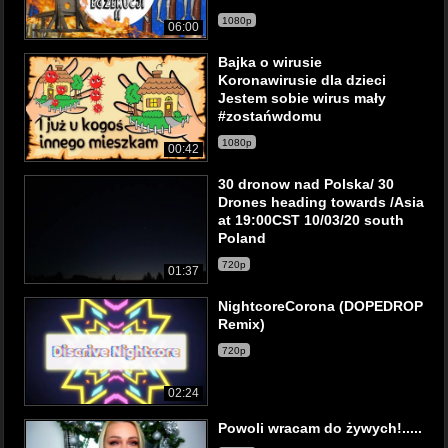
1080p
06:00
Bajka o wirusie
Koronawirusie dla dzieci
Jestem sobie wirus mały
#zostańwdomu
1080p
00:42
30 dronow nad Polska/ 30
Drones heading towards /Asia
at 19:00CST 10/03/20 south
Poland
720p
01:37
NightcoreCorona (DOPEDROP
Remix)
720p
02:24
Powoli wracam do żywych!.....