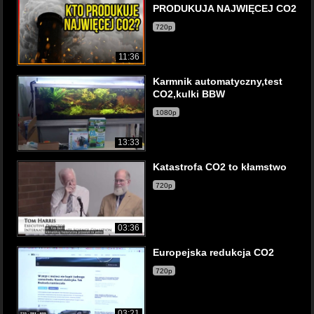
PRODUKUJA NAJWIĘCEJ CO2
720p
11:36
Karmnik automatyczny,test
CO2,kulki BBW
1080p
13:33
Katastrofa CO2 to kłamstwo
720p
03:36
Europejska redukcja CO2
720p
03:21