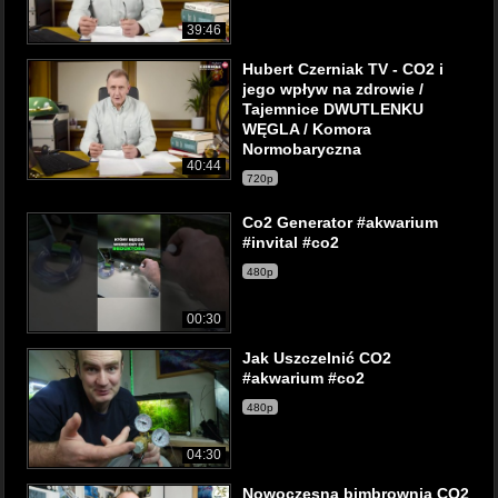
39:46
Hubert Czerniak TV - CO2 i
jego wpływ na zdrowie /
Tajemnice DWUTLENKU
WĘGLA / Komora
Normobaryczna
40:44
720p
Co2 Generator #akwarium
#invital #co2
480p
00:30
Jak Uszczelnić CO2
#akwarium #co2
480p
04:30
Nowoczesna bimbrownia CO2