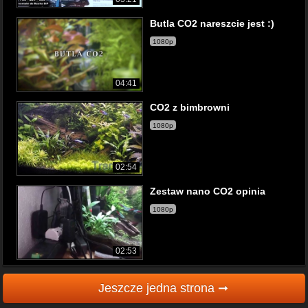
Butla CO2 nareszcie jest :)
1080p
04:41
CO2 z bimbrowni
1080p
02:54
Zestaw nano CO2 opinia
1080p
02:53
Jeszcze jedna strona ➞