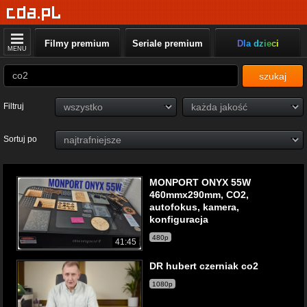
Filmy premium
Seriale premium
Dla dzieci
MENU
szukaj
Filtruj
Sortuj po
MONPORT ONYX 55W
460mmx290mm, CO2,
autofokus, kamera,
konfiguracja
480p
41:45
DR hubert czerniak co2
1080p