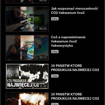
00:23
Jak rozpoznać nieszczelność
CO2 #akwarium #co2
480p
00:25
Co2 a napowietrzanie
#akwarium #co2
#akwarystyka
480p
00:13
10 PANSTW KTORE
PRODUKUJA NAJWIECEJ CO2
720p
11:36
10 PANSTW KTORE
PRODUKUJA NAJWIECEJ CO2
720p