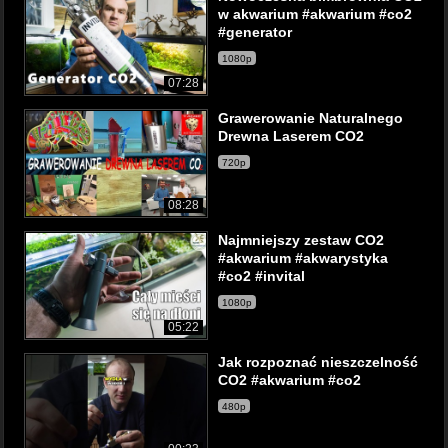
w akwarium #akwarium #co2
#generator
1080p
07:28
Grawerowanie Naturalnego
Drewna Laserem CO2
720p
08:28
Najmniejszy zestaw CO2
#akwarium #akwarystyka
#co2 #invital
1080p
05:22
Jak rozpoznać nieszczelność
CO2 #akwarium #co2
480p