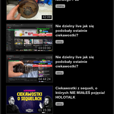
1080p
42:09
Nie dzielny live jak się
podobały ostatnie
ciekawostki?
480p
03:03:00
Nie dzielny live jak się
podobały ostatnie
ciekawostki?
480p
04:44:24
Ciekawostki z sequeli, o
których NIE MIAŁEŚ pojęcia!
HOLOTALK
480p
01:15:39