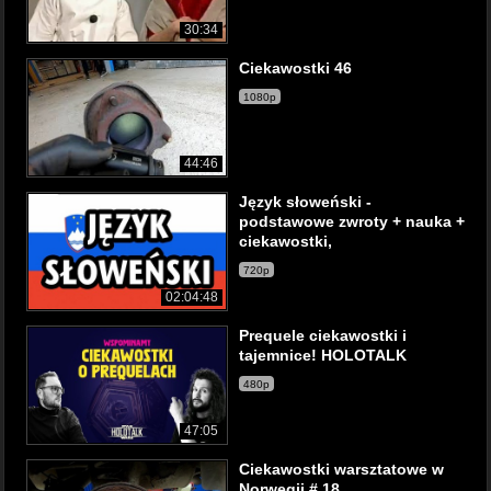
30:34
Ciekawostki 46
1080p
44:46
Język słoweński -
podstawowe zwroty + nauka +
ciekawostki,
720p
02:04:48
Prequele ciekawostki i
tajemnice! HOLOTALK
480p
47:05
Ciekawostki warsztatowe w
Norwegii # 18