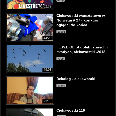
480p
01:02:39
Ciekawostki warsztatowe w
Norwegii # 27 - konkurs
oglądaj do końca.
1080p
44:23
I.E.W.L Oblot gołębi starych i
młodych, ciekawostki -2018
720p
49:08
Dekalog - ciekawostki
1080p
23:13
Ciekawostki 116