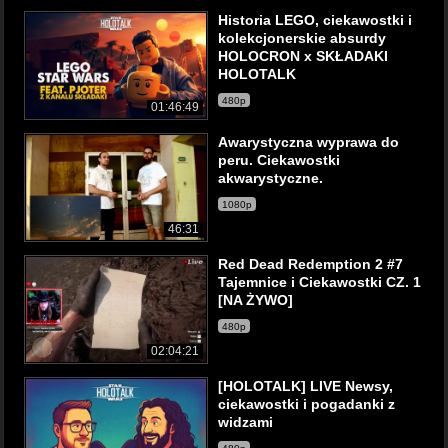
Historia LEGO, ciekawostki i
kolekcjonerskie absurdy
HOLOCRON x SKŁADAKI
HOLOTALK
480p
01:46:49
Awarystyczna wyprawa do
peru. Ciekawostki
akwarystyczne.
1080p
46:31
Red Dead Redemption 2 #7
Tajemnice i Ciekawostki CZ. 1
[NA ŻYWO]
480p
02:04:21
[HOLOTALK] LIVE Newsy,
ciekawostki i pogadanki z
widzami