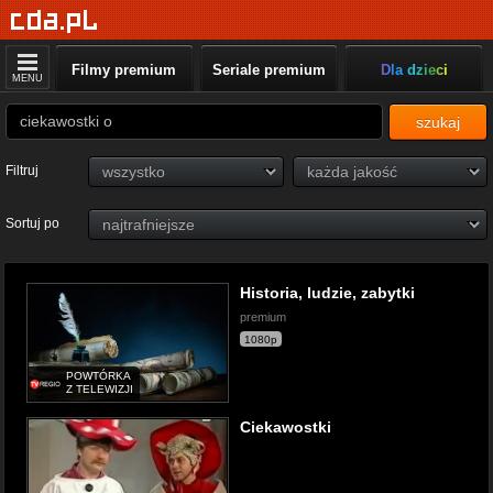
Filmy premium
Seriale premium
Dla dzieci
MENU
szukaj
Filtruj
Sortuj po
Historia, ludzie, zabytki
premium
1080p
POWTÓRKA
Z TELEWIZJI
Ciekawostki